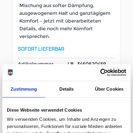
Mischung aus softer Dämpfung,
ausgewogenem Halt und ganztägigem
Komfort – jetzt mit überarbeiteten
Details, die noch mehr Komfort
versprechen.
SOFORT LIEFERBAR
Artikelnummer
LB_3460620459
Geschlecht
Damen
Zustimmung
Details
Über Cookies
Größe
7½ Us
8 Us
8½ Us
9 Us
Diese Webseite verwendet Cookies
Wir verwenden Cookies, um Inhalte und Anzeigen zu
9½ Us
10 Us
10½ Us
11 Us
personalisieren, Funktionen für soziale Medien anbieten