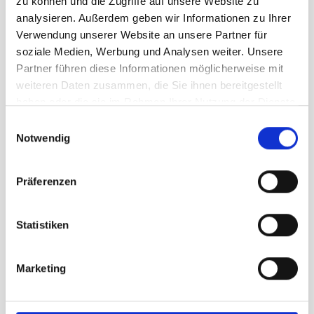
zu können und die Zugriffe auf unsere Website zu
149,95 €
analysieren. Außerdem geben wir Informationen zu Ihrer
unser Preis ab:
Verwendung unserer Website an unsere Partner für
Menge
soziale Medien, Werbung und Analysen weiter. Unsere
Partner führen diese Informationen möglicherweise mit
weiteren Daten zusammen, die Sie ihnen bereitgestellt
haben oder die sie im Rahmen Ihrer Nutzung der Dienste
gesammelt haben.
Einwilligungsauswahl
Notwendig
Beschreibung /
Brooks Ghost 18B Damen
Präferenzen
black grape
Statistiken
Softe und dynamische
Dämpfung
Marketing
Sichere und unterstützende
Passform