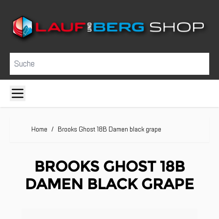
Direkt zum Inhalt
Suche
Home
/
Brooks Ghost 18B Damen black grape
BROOKS GHOST 18B
DAMEN BLACK GRAPE
Clicken, um das Karussell zu überspringen