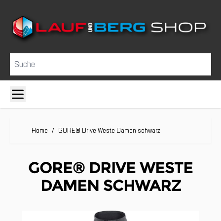
Direkt zum Inhalt
Suche
Home
/
GORE® Drive Weste Damen schwarz
GORE® DRIVE WESTE
DAMEN SCHWARZ
Clicken, um das Karussell zu überspringen