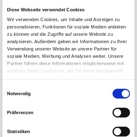
Geschlecht
Damen
Diese Webseite verwendet Cookies
Wir verwenden Cookies, um Inhalte und Anzeigen zu
personalisieren, Funktionen für soziale Medien anbieten
Größe
zu können und die Zugriffe auf unsere Website zu
34
40
42
analysieren. Außerdem geben wir Informationen zu Ihrer
Verwendung unserer Website an unsere Partner für
soziale Medien, Werbung und Analysen weiter. Unsere
UVP
119,95 €
Partner führen diese Informationen möglicherweise mit
95,96 €
unser Preis ab:
-
20
%
weiteren Daten zusammen, die Sie ihnen bereitgestellt
haben oder die sie im Rahmen Ihrer Nutzung der Dienste
Menge
gesammelt haben.
Einwilligungsauswahl
Notwendig
Präferenzen
Statistiken
Beschreibung /
GORE® Drive Weste Damen