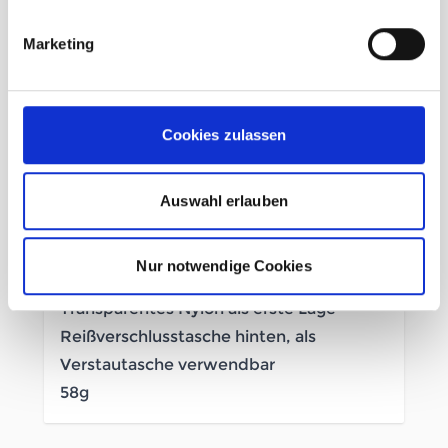
schwarz
Marketing
Extrem leicht
Durchgehender Reißverschluss mit
Cookies zulassen
Untertritt
Hoher Kragen zum Schutz vor Wind
Reflexdetails
Auswahl erlauben
Reflektierendes Nahtband und Logo nur
bei auftreffenden Lichtstrahlen sehr gut
Nur notwendige Cookies
durch das Obermaterial sichtbar
Transparentes Nylon als erste Lage
Reißverschlusstasche hinten, als
Verstautasche verwendbar
58g