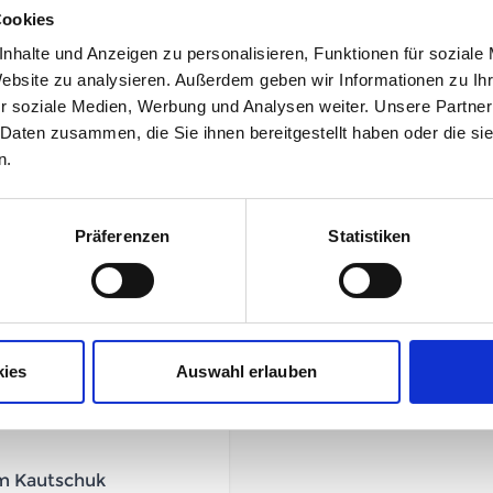
Cookies
UVP
44,95 €
31,47 €
nhalte und Anzeigen zu personalisieren, Funktionen für soziale
unser Preis ab:
-
Website zu analysieren. Außerdem geben wir Informationen zu I
r soziale Medien, Werbung und Analysen weiter. Unsere Partner
 Daten zusammen, die Sie ihnen bereitgestellt haben oder die s
n.
Mehr Informationen
Präferenzen
Statistiken
ensteg
Hersteller
ierfähiger Canvas-
Herstellerdetails
kies
Auswahl erlauben
rs wärme- und
em Kautschuk