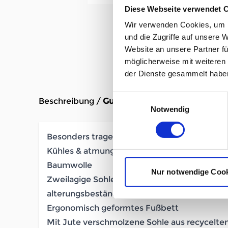
Diese Webseite verwendet 
Wir verwenden Cookies, um I
und die Zugriffe auf unsere 
Website an unsere Partner fü
möglicherweise mit weiteren
der Dienste gesammelt habe
Einwilligungsauswahl
Beschreibung /
Gumbies Noosa brown
Notwendig
Besonders tragefreundlicher Baumwoll-Zeh
Kühles & atmungsaktives Fußbett aus strapaz
Baumwolle
Nur notwendige Coo
Zweilagige Sohle mit EVA-Einlage; besonde
alterungsbeständig
Ergonomisch geformtes Fußbett
Mit Jute verschmolzene Sohle aus recycelt