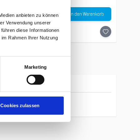
Menge
In den Warenkorb
 Medien anbieten zu können
30
%
hrer Verwendung unserer
 führen diese Informationen
ie im Rahmen Ihrer Nutzung
Marketing
Gumbies
Cookies zulassen