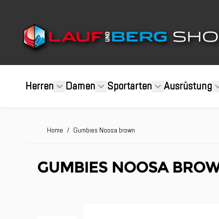
Direkt zum Inhalt
Herren
Damen
Sportarten
Ausrüstung
Home
/
Gumbies Noosa brown
GUMBIES NOOSA BRO
Clicken, um das Karussell zu überspringen