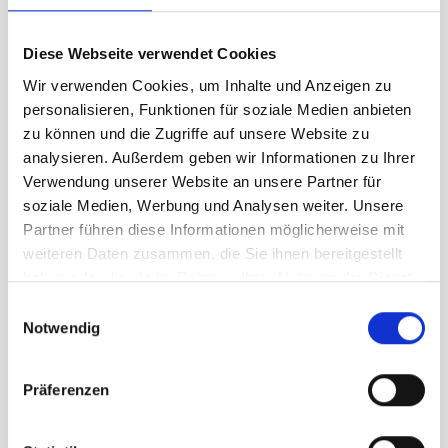
Größe
Diese Webseite verwendet Cookies
44
46
Wir verwenden Cookies, um Inhalte und Anzeigen zu
personalisieren, Funktionen für soziale Medien anbieten
zu können und die Zugriffe auf unsere Website zu
UVP
329,95 €
analysieren. Außerdem geben wir Informationen zu Ihrer
230,97 €
Verwendung unserer Website an unsere Partner für
unser Preis ab:
-
30
%
soziale Medien, Werbung und Analysen weiter. Unsere
Menge
Partner führen diese Informationen möglicherweise mit
weiteren Daten zusammen, die Sie ihnen bereitgestellt
haben oder die sie im Rahmen Ihrer Nutzung der Dienste
gesammelt haben.
Einwilligungsauswahl
Notwendig
Beschreibung /
Ivanhoe GY Madbacken Coat
Präferenzen
Damen graphite