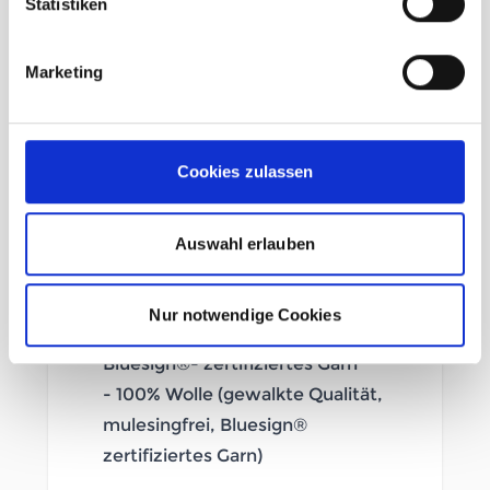
Statistiken
- Dicke Jacke im klassischen
Marketing
Design
- Nicht winddicht, hält aber den
Wind ab
Cookies zulassen
- 2-Wege Reißverschluss vorne
und seitliche
Reißverschlusstaschen
Auswahl erlauben
- OEKO-TEX® zertifizierte
Reißverschlüsse
Nur notwendige Cookies
- Mulesingfreie Wolle,
Bluesign®- zertifiziertes Garn
- 100% Wolle (gewalkte Qualität,
mulesingfrei, Bluesign®
zertifiziertes Garn)