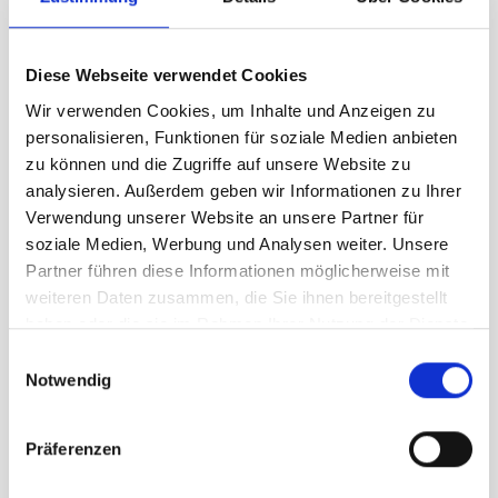
Größe
XS
L
Diese Webseite verwendet Cookies
Wir verwenden Cookies, um Inhalte und Anzeigen zu
personalisieren, Funktionen für soziale Medien anbieten
UVP
379,95 €
zu können und die Zugriffe auf unsere Website zu
227,97 €
unser Preis ab:
-
40
%
analysieren. Außerdem geben wir Informationen zu Ihrer
Verwendung unserer Website an unsere Partner für
Menge
soziale Medien, Werbung und Analysen weiter. Unsere
Partner führen diese Informationen möglicherweise mit
weiteren Daten zusammen, die Sie ihnen bereitgestellt
haben oder die sie im Rahmen Ihrer Nutzung der Dienste
gesammelt haben.
Einwilligungsauswahl
Notwendig
Beschreibung /
Picture Haakon Jkt Damen
roebuck lime cream hemp
Präferenzen