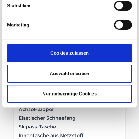
100% Polyester Circular
Statistiken
Dryplay 20K/20K
Teflon Ecoelite™ PFC free DWR
Marketing
Öffnung mit wasserdichtem 2-Wege
YKK® Zipper
Lycra-Ärmelbündchen
Cookies zulassen
Handwärmtaschen mit Zipper und
Abdeckklappe
Auswahl erlauben
Brusttasche mit YKK® Zipper
Per Kordelzug regulierbarer Saum
Regulierbare, ergonomische Kapuze mit
Nur notwendige Cookies
Zugkordel-System
Achsel-Zipper
Elastischer Schneefang
Skipass-Tasche
Innentasche aus Netzstoff