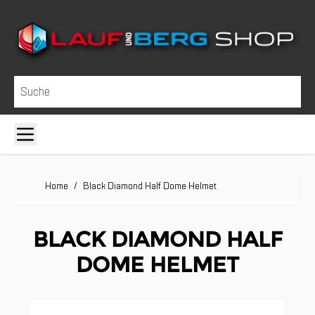
Direkt zum Inhalt
Suche
Home
/
Black Diamond Half Dome Helmet
BLACK DIAMOND HALF
DOME HELMET
Clicken, um das Karussell zu überspringen