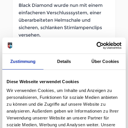
Black Diamond wurde nun mit einem
einfacheren Verschlusssystem, einer
überarbeiteten Helmschale und
sicheren, schlanken Stirnlampenclips
versehen.
SOFORT LIEFERBAR
Zustimmung
Details
Über Cookies
Artikelnummer
LB_164921014
Diese Webseite verwendet Cookies
Größe
Wir verwenden Cookies, um Inhalte und Anzeigen zu
S/M
personalisieren, Funktionen für soziale Medien anbieten
zu können und die Zugriffe auf unsere Website zu
analysieren. Außerdem geben wir Informationen zu Ihrer
UVP
54,95 €
Verwendung unserer Website an unsere Partner für
43,96 €
unser Preis ab:
-
20
%
soziale Medien, Werbung und Analysen weiter. Unsere