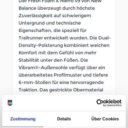
Der Fresh Foam X Hierro v9 von New
Balance überzeugt durch höchste
Zuverlässigkeit auf schwierigem
Untergrund und technische
Eigenschaften, die speziell für
Trailrunner entwickelt wurden. Die Dual-
Density-Polsterung kombiniert weichen
Komfort mit dem Gefühl von mehr
Stabilität unter den Füßen. Die
Vibram®-Außensohle verfügt über ein
überarbeitetes Profilmuster und tiefere
6-mm-Stollen für eine hervorragende
Traktion. Das gestrickte Obermaterial
mit einer gefalteten Zunge ist
atmungsaktiv und schützt gleichzeitig
vor Steinchen.
Zustimmung
Details
Über Cookies
SOFORT LIEFERBAR