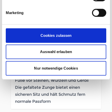
Beschreibung /
New Balance Hierro V9 D
Marketing
Herren juniper
Die Fresh-Foam-X-Mittelsohle bietet ein
Cookies zulassen
Höchstmaß an Fresh-Foam-Dämpfung
und unvergleichlichen Komfort
Auswahl erlauben
Vibram® Megagrip-Profil-Außensohle.
Vibram® ist eine eingetragene Marke von
Vibram S.p.A. Alle Rechte vorbehalten.
Nur notwendige Cookies
Die Toe-Protect-Technologie schützt die
Füße vor Steinen, Wurzeln und Geröll
Die gefaltete Zunge bietet einen
sicheren Sitz und hält Schmutz fern
normale Passform