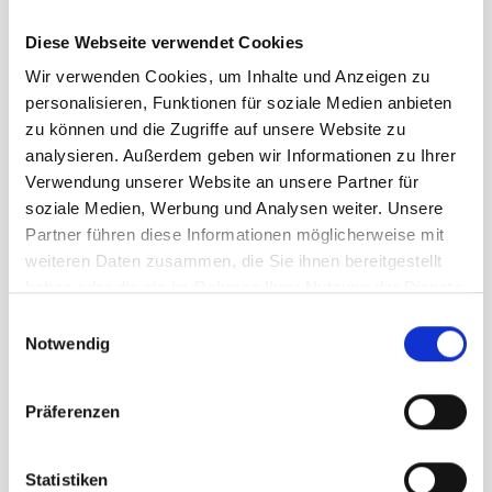
Artikelnummer
LB_3460610171
Diese Webseite verwendet Cookies
Wir verwenden Cookies, um Inhalte und Anzeigen zu
Geschlecht
Herren
personalisieren, Funktionen für soziale Medien anbieten
zu können und die Zugriffe auf unsere Website zu
analysieren. Außerdem geben wir Informationen zu Ihrer
Größe
Verwendung unserer Website an unsere Partner für
10 Us
soziale Medien, Werbung und Analysen weiter. Unsere
Partner führen diese Informationen möglicherweise mit
weiteren Daten zusammen, die Sie ihnen bereitgestellt
159,95 €
haben oder die sie im Rahmen Ihrer Nutzung der Dienste
unser Preis ab:
gesammelt haben.
Einwilligungsauswahl
Menge
Notwendig
Präferenzen
Statistiken