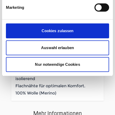
Marketing
Cookies zulassen
Beschreibung /
Devold Jakta Merino 200 LS
Herren black
Auswahl erlauben
warm
Nur notwendige Cookies
weich
isolierend
Flachnähte für optimalen Komfort.
100% Wolle (Merino)
Mehr Informationen