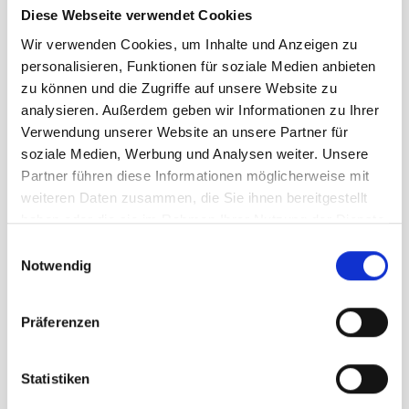
Diese Webseite verwendet Cookies
geschaffen für Wanderabenteuer – aber
auch für den Einsatz in der Stadt.
Wir verwenden Cookies, um Inhalte und Anzeigen zu
personalisieren, Funktionen für soziale Medien anbieten
SOFORT LIEFERBAR
zu können und die Zugriffe auf unsere Website zu
analysieren. Außerdem geben wir Informationen zu Ihrer
Artikelnummer
LB_264124078
Verwendung unserer Website an unsere Partner für
soziale Medien, Werbung und Analysen weiter. Unsere
Geschlecht
Herren
Partner führen diese Informationen möglicherweise mit
weiteren Daten zusammen, die Sie ihnen bereitgestellt
haben oder die sie im Rahmen Ihrer Nutzung der Dienste
Größe
gesammelt haben.
Einwilligungsauswahl
Notwendig
L
XL
Präferenzen
UVP
99,95 €
59,97 €
unser Preis ab:
-
40
%
Statistiken
Menge