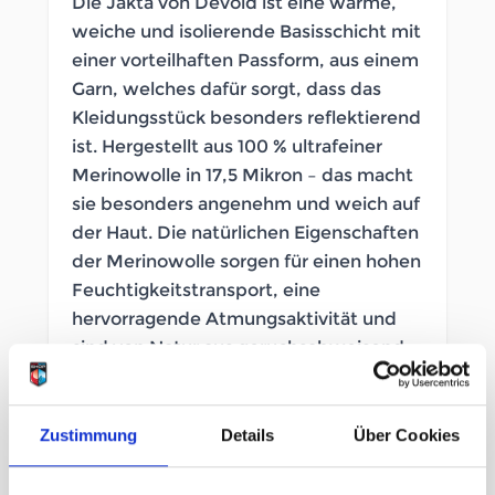
Die Jakta von Devold ist eine warme,
weiche und isolierende Basisschicht mit
einer vorteilhaften Passform, aus einem
Garn, welches dafür sorgt, dass das
Kleidungsstück besonders reflektierend
ist. Hergestellt aus 100 % ultrafeiner
Merinowolle in 17,5 Mikron – das macht
sie besonders angenehm und weich auf
der Haut. Die natürlichen Eigenschaften
der Merinowolle sorgen für einen hohen
Feuchtigkeitstransport, eine
hervorragende Atmungsaktivität und
sind von Natur aus geruchsabweisend.
Sie ist etwas schwerer als die kleine
Schwester Breeze, was diesen Baselayer
wiederum robuster macht, mit
Zustimmung
Details
Über Cookies
einheitlicheren Farben und einer
entspannteren Passform. Wie