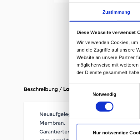
Zustimmung
Diese Webseite verwendet 
Wir verwenden Cookies, um I
und die Zugriffe auf unsere 
Website an unsere Partner fü
möglicherweise mit weiteren
der Dienste gesammelt habe
Einwilligungsauswahl
Beschreibung /
Lowa Lady Light Evo GTX Dam
Notwendig
Neuaufgelegter Trekking-Klassiker mit
Membran.
Garantierter Wetterschutz: wasserdicht
Nur notwendige Coo