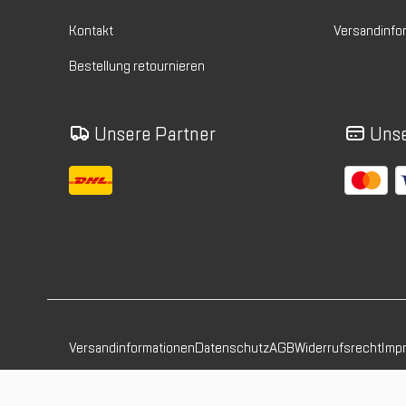
Kontakt
Versandinfo
Bestellung retournieren
Unsere Partner
Unse
Versandinformationen
Datenschutz
AGB
Widerrufsrecht
Imp
© Lauf und Berg König GmbH & Co.KG. Alle Rechte vorbehalten.