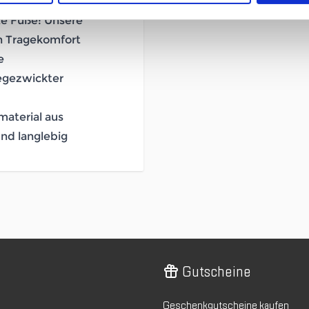
ne
te Füße: Unsere
en Tragekomfort
e
begezwickter
aterial aus
nd langlebig
Gutscheine
Geschenkgutscheine kaufen