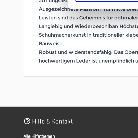
atmungsaktiv dank GORE-TEX Membra
Ausgezeichnete Passform für mittelbrei
Leisten sind das Geheimnis für optimal
Langlebig und Wiederbesohlbar: Höchst
Schuhmacherkunst in traditioneller kle
Bauweise
Robust und widerstandsfähig: Das Oberm
hochwertigem Leder ist unempfindlich u
Hilfe & Kontakt
Alle Hilfethemen