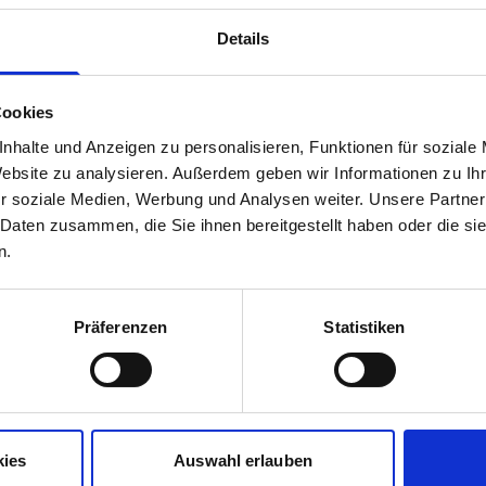
Größe
Details
Cookies
259,95 
nhalte und Anzeigen zu personalisieren, Funktionen für soziale
unser Preis ab:
Website zu analysieren. Außerdem geben wir Informationen zu I
r soziale Medien, Werbung und Analysen weiter. Unsere Partner
 Daten zusammen, die Sie ihnen bereitgestellt haben oder die s
n.
Mehr Informationen
en navy peach
Präferenzen
Statistiken
Hersteller
 GORE TEX-
Herstellerdetails
, winddicht und
kies
Auswahl erlauben