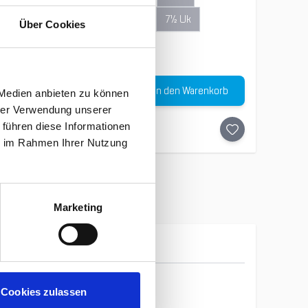
6½ Uk
7 Uk
7½ Uk
Über Cookies
8 Uk
8½ Uk
Menge
In den Warenkorb
€
 Medien anbieten zu können
hrer Verwendung unserer
 führen diese Informationen
ie im Rahmen Ihrer Nutzung
Marketing
Lowa
Cookies zulassen