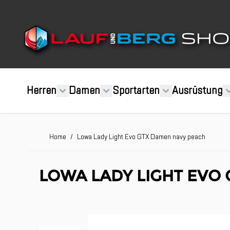
Direkt zum Inhalt
Herren
Damen
Sportarten
Ausrüstung
Home
/
Lowa Lady Light Evo GTX Damen navy peach
LOWA LADY LIGHT EVO
Clicken, um das Karussell zu überspringen