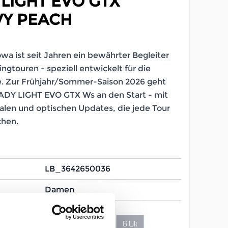
LIGHT EVO GTX
Y PEACH
a ist seit Jahren ein bewährter Begleiter
ingtouren - speziell entwickelt für die
. Zur Frühjahr/Sommer-Saison 2026 geht
LADY LIGHT EVO GTX Ws an den Start - mit
alen und optischen Updates, die jede Tour
chen.
LB_3642650036
Damen
5 Uk
5½ Uk
6 Uk