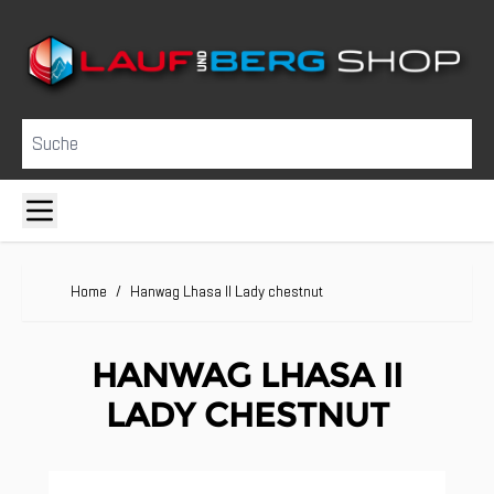
Direkt zum Inhalt
Suche
Home
/
Hanwag Lhasa II Lady chestnut
HANWAG LHASA II
LADY CHESTNUT
Clicken, um das Karussell zu überspringen