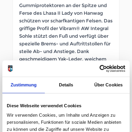
Gummiprotektoren an der Spitze und
Ferse des Lhasa II Lady von Hanwag
schützen vor scharfkantigen Felsen. Das
griffige Profil der Vibram® AW Integral
Sohle stützt den Fuß und verfügt über
spezielle Brems- und Auftrittstollen für
steile Ab- und Anstiege. Dank
geschmeidigem Yak-Leder, weichem
Schaftabschluss und einer sehr
bequemen Einlegesohle läuft es sich mit
diesem hochwertigen Trekking-Stiefel
Zustimmung
Details
Über Cookies
nicht nur in Lhasa wie auf Wolken.
SOFORT LIEFERBAR
Diese Webseite verwendet Cookies
Wir verwenden Cookies, um Inhalte und Anzeigen zu
Artikelnummer
LB_364268071
personalisieren, Funktionen für soziale Medien anbieten
Geschlecht
Damen
zu können und die Zugriffe auf unsere Website zu