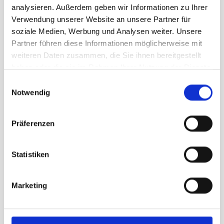
analysieren. Außerdem geben wir Informationen zu Ihrer
Verwendung unserer Website an unsere Partner für
soziale Medien, Werbung und Analysen weiter. Unsere
Größe
Partner führen diese Informationen möglicherweise mit
5
5½
6
6½
7
7½
weiteren Daten zusammen, die Sie ihnen bereitgestellt
haben oder die sie im Rahmen Ihrer Nutzung der Dienste
8
8½
gesammelt haben.
Einwilligungsauswahl
Notwendig
UVP
359,95 €
349,95 €
unser Preis ab:
-
3
%
Präferenzen
Menge
Statistiken
Marketing
Beschreibung /
Hanwag Lhasa II Lady