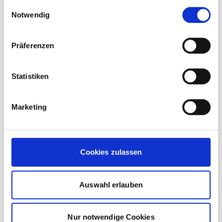
gesammelt haben.
Einwilligungsauswahl
Notwendig
Präferenzen
Statistiken
Beschreibung /
Mammut Linard Guide HS
Hooded Jacket Herren marine
Marketing
3-Lagen-Laminat mit Mammut DRY-
Tour-Technologie für zuverlässigen
Cookies zulassen
Wetterschutz
Leichtes, dehnfähiges Material, das für
optimalen Komfort sorgt
Auswahl erlauben
Mit PFC-freier dauerhaft
wasserabweisender Imprägnierung
Nur notwendige Cookies