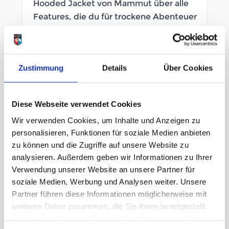
Hooded Jacket von Mammut über alle
Features, die du für trockene Abenteuer
in der nassen Natur brauchst.
SOFORT LIEFERBAR
Zustimmung
Details
Über Cookies
Artikelnummer
LB_2643170017
Geschlecht
Herren
Diese Webseite verwendet Cookies
Wir verwenden Cookies, um Inhalte und Anzeigen zu
personalisieren, Funktionen für soziale Medien anbieten
Größe
zu können und die Zugriffe auf unsere Website zu
XL
XXL
analysieren. Außerdem geben wir Informationen zu Ihrer
Verwendung unserer Website an unsere Partner für
soziale Medien, Werbung und Analysen weiter. Unsere
UVP
269,95 €
Partner führen diese Informationen möglicherweise mit
215,96 €
unser Preis ab:
-
20
%
weiteren Daten zusammen, die Sie ihnen bereitgestellt
haben oder die sie im Rahmen Ihrer Nutzung der Dienste
Menge