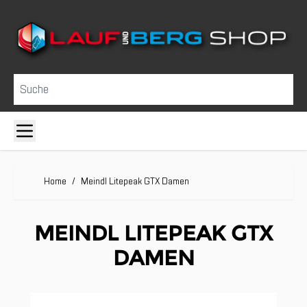
Direkt zum Inhalt
Suche
Home
/
Meindl Litepeak GTX Damen
MEINDL LITEPEAK GTX
DAMEN
Clicken, um das Karussell zu überspringen