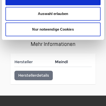
Vibram Sohle
Für ausgedehnte Touren und bequemes
Auswahl erlauben
Wandern in leichtem Alpinen Gelände
Gewicht: 480g
Nur notwendige Cookies
Mehr Informationen
Hersteller
Meindl
Herstellerdetails