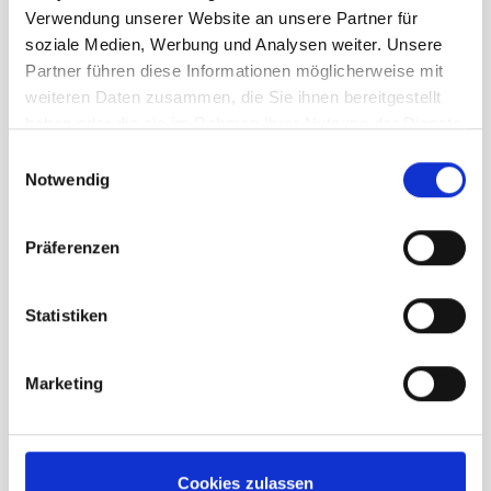
7 Uk
7½ Uk
8 Uk
Verwendung unserer Website an unsere Partner für
soziale Medien, Werbung und Analysen weiter. Unsere
Partner führen diese Informationen möglicherweise mit
299,90 €
unser Preis ab:
weiteren Daten zusammen, die Sie ihnen bereitgestellt
haben oder die sie im Rahmen Ihrer Nutzung der Dienste
Menge
gesammelt haben.
Einwilligungsauswahl
Notwendig
Präferenzen
Statistiken
Beschreibung /
Meindl Litepeak GTX Damen
Marketing
Perfekter Grip
Hochgezogener Gummigürtel
Variofix 3 System
Cookies zulassen
Gore Tex