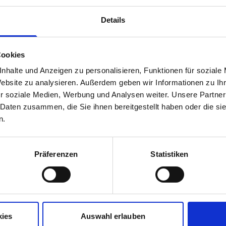
Details
UVP
64,95 €
51,96 €
unser Preis ab:
Cookies
nhalte und Anzeigen zu personalisieren, Funktionen für soziale
Website zu analysieren. Außerdem geben wir Informationen zu I
r soziale Medien, Werbung und Analysen weiter. Unsere Partner
 Daten zusammen, die Sie ihnen bereitgestellt haben oder die s
Mehr Informationen
irt - 73 Skyline Herren
n.
Präferenzen
Statistiken
Hersteller
eiheit und eine
Herstellerdetails
ühlt sich kühl an
kies
Auswahl erlauben
tivitäten sowohl im