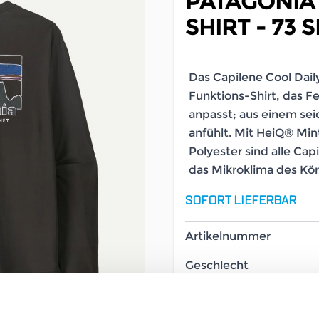
PATAGONIA 
SHIRT - 73
Das Capilene Cool Daily 
Funktions-Shirt, das F
anpasst; aus einem seid
anfühlt. Mit HeiQ® M
Polyester sind alle Cap
das Mikroklima des Kör
SOFORT LIEFERBAR
Artikelnummer
Geschlecht
Größe