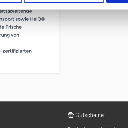
eitsableitende
ansport sowie HeiQ®
de Frische
rung von
-zertifizierten
Gutscheine