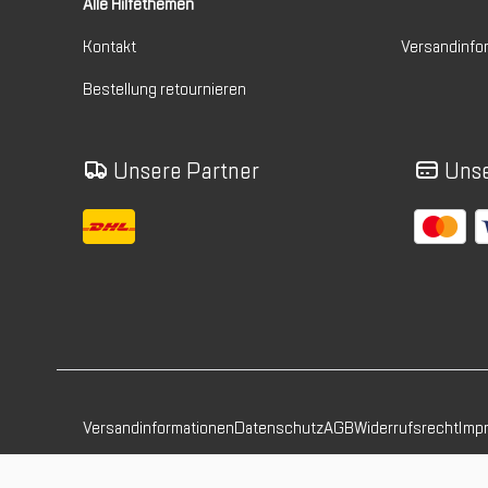
Alle Hilfethemen
Kontakt
Versandinfo
Bestellung retournieren
Unsere Partner
Unse
Versandinformationen
Datenschutz
AGB
Widerrufsrecht
Imp
© Lauf und Berg König GmbH & Co.KG. Alle Rechte vorbehalten.