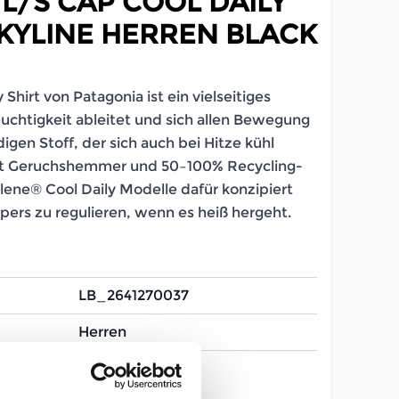
L/S CAP COOL DAILY
 SKYLINE HERREN BLACK
Shirt von Patagonia ist ein vielseitiges
euchtigkeit ableitet und sich allen Bewegung
igen Stoff, der sich auch bei Hitze kühl
int Geruchshemmer und 50–100% Recycling-
ilene® Cool Daily Modelle dafür konzipiert
pers zu regulieren, wenn es heiß hergeht.
LB_2641270037
Herren
S
XXL