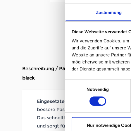
Zustimmung
Diese Webseite verwendet 
Wir verwenden Cookies, um I
und die Zugriffe auf unsere 
Website an unsere Partner fü
möglicherweise mit weiteren
Beschreibung /
Patagonia L/S Cap Cool Daily Sh
der Dienste gesammelt habe
black
Einwilligungsauswahl
Notwendig
Eingesetzte Ärmel für mehr Bewegungsfr
bessere Passform
Das schnell trocknende Stretchmaterial f
Nur notwendige Coo
und sorgt für hohen Tragekomfort bei Ak