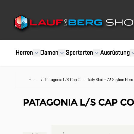
Direkt zum Inhalt
Herren
Damen
Sportarten
Ausrüstung
Home
/
Patagonia L/S Cap Cool Daily Shirt - 73 Skyline Herr
PATAGONIA L/S CAP COO
Clicken, um das Karussell zu überspringen