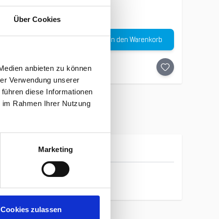
Über Cookies
Menge
In den Warenkorb
-
20
%
 Medien anbieten zu können
hrer Verwendung unserer
 führen diese Informationen
ie im Rahmen Ihrer Nutzung
Marketing
Patagonia
Cookies zulassen