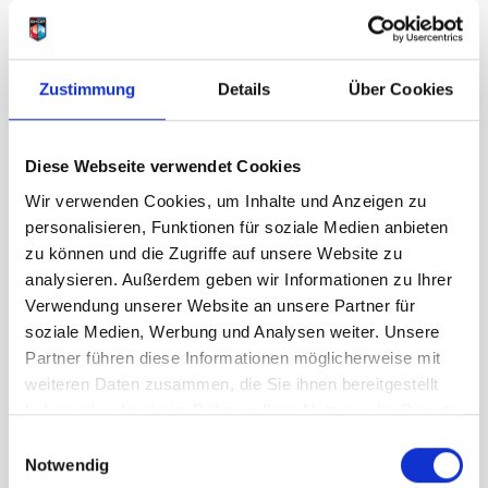
Artikelnummer
LB_2641280028
Zustimmung
Details
Über Cookies
Geschlecht
Damen
Diese Webseite verwendet Cookies
Größe
Wir verwenden Cookies, um Inhalte und Anzeigen zu
XS
S
XL
personalisieren, Funktionen für soziale Medien anbieten
zu können und die Zugriffe auf unsere Website zu
analysieren. Außerdem geben wir Informationen zu Ihrer
UVP
74,95 €
Verwendung unserer Website an unsere Partner für
59,96 €
unser Preis ab:
-
20
%
soziale Medien, Werbung und Analysen weiter. Unsere
Partner führen diese Informationen möglicherweise mit
Menge
weiteren Daten zusammen, die Sie ihnen bereitgestellt
haben oder die sie im Rahmen Ihrer Nutzung der Dienste
gesammelt haben.
Einwilligungsauswahl
Notwendig