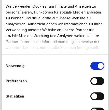
Größe
Wir verwenden Cookies, um Inhalte und Anzeigen zu
34
personalisieren, Funktionen für soziale Medien anbieten
zu können und die Zugriffe auf unsere Website zu
analysieren. Außerdem geben wir Informationen zu Ihrer
UVP
109,95 €
Verwendung unserer Website an unsere Partner für
76,97 €
soziale Medien, Werbung und Analysen weiter. Unsere
unser Preis ab:
-
30
%
Partner führen diese Informationen möglicherweise mit
Menge
weiteren Daten zusammen, die Sie ihnen bereitgestellt
haben oder die sie im Rahmen Ihrer Nutzung der Dienste
gesammelt haben.
Einwilligungsauswahl
Notwendig
Präferenzen
Beschreibung /
Chillaz Magdalena Pant
Damen sand
Statistiken