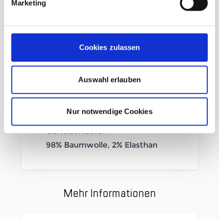
Marketing
Zierband am Saum und
Tascheninnenseite
Aufgeschlagener Saum
Cookies zulassen
Blumen Stick an der
Gesäßtasche
Leichte Waschung für den Retro
Auswahl erlauben
Style
Zwei Einschubtaschen vorne
Nur notwendige Cookies
Eine Gesäßtasche mit Stickerei
Gürtelschlaufen
98%
Baumwolle, 2% Elasthan
Mehr Informationen