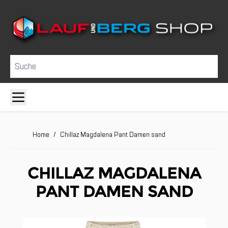
Direkt zum Inhalt
Suche
Home
/
Chillaz Magdalena Pant Damen sand
CHILLAZ MAGDALENA
PANT DAMEN SAND
Clicken, um das Karussell zu überspringen