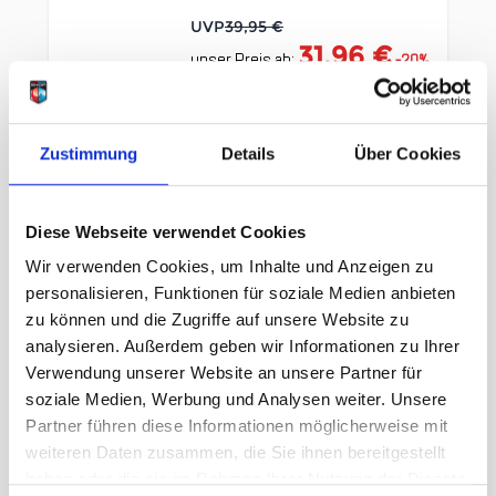
UVP
39,95 €
31,96 €
unser Preis ab:
-
20
%
Menge
Zustimmung
Details
Über Cookies
Diese Webseite verwendet Cookies
Wir verwenden Cookies, um Inhalte und Anzeigen zu
personalisieren, Funktionen für soziale Medien anbieten
Clicken, um das Karussell zu überspringen
Wir haben andere Produkte
zu können und die Zugriffe auf unsere Website zu
analysieren. Außerdem geben wir Informationen zu Ihrer
gefunden, die Ihnen gefallen
Verwendung unserer Website an unsere Partner für
könnten!
soziale Medien, Werbung und Analysen weiter. Unsere
Partner führen diese Informationen möglicherweise mit
weiteren Daten zusammen, die Sie ihnen bereitgestellt
haben oder die sie im Rahmen Ihrer Nutzung der Dienste