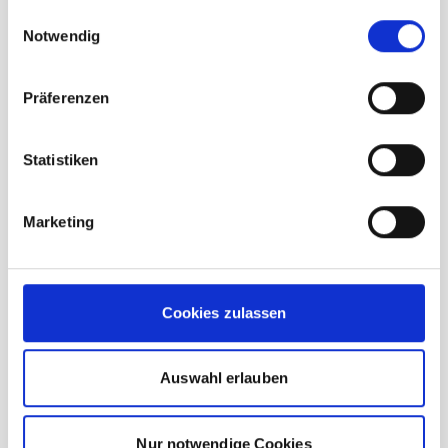
gesammelt haben.
Einwilligungsauswahl
Notwendig
Präferenzen
Statistiken
Marketing
Mammut Core T-Shirt Classic
Cookies zulassen
Herren black
UVP
Auswahl erlauben
39,95 €
unser Preis ab:
31,96 €
Nur notwendige Cookies