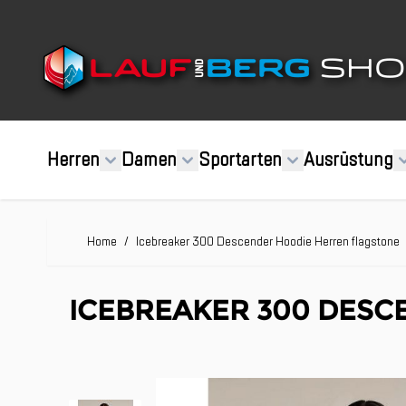
Direkt zum Inhalt
Herren
Damen
Sportarten
Ausrüstung
Home
/
Icebreaker 300 Descender Hoodie Herren flagstone
ICEBREAKER 300 DESC
Clicken, um das Karussell zu überspringen