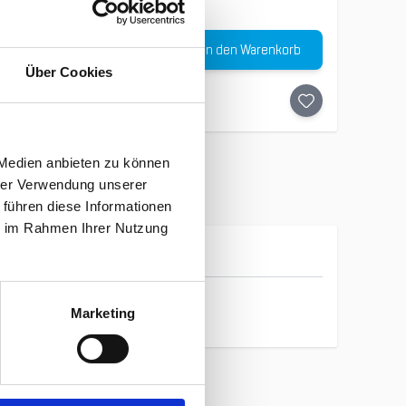
Menge
In den Warenkorb
€
-
30
%
Über Cookies
 Medien anbieten zu können
hrer Verwendung unserer
 führen diese Informationen
ie im Rahmen Ihrer Nutzung
Icebreaker
Marketing