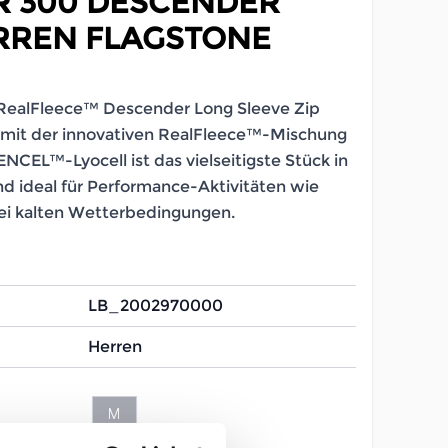
R 300 DESCENDER
RREN FLAGSTONE
RealFleece™ Descender Long Sleeve Zip
 mit der innovativen RealFleece™-Mischung
NCEL™-Lyocell ist das vielseitigste Stück in
d ideal für Performance-Aktivitäten wie
ei kalten Wetterbedingungen.
LB_2002970000
Herren
M