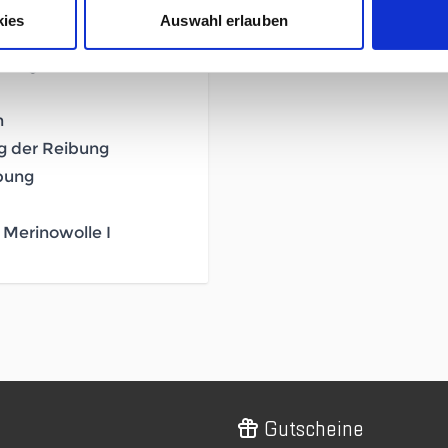
 einen festen Sitz
kies
Auswahl erlauben
ibung
n
g der Reibung
ibung
Merinowolle I
Gutscheine