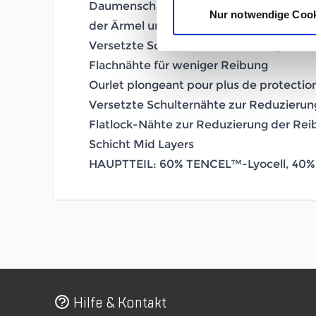
Daumenschlitze und Fausthandschuhe für
Nur notwendige Coo
der Ärmel und warme Hände
Versetzte Schulternähte für weniger Re
Flachnähte für weniger Reibung
Ourlet plongeant pour plus de protectio
Versetzte Schulternähte zur Reduzierun
Flatlock-Nähte zur Reduzierung der Re
Schicht
Mid Layers
HAUPTTEIL: 60% TENCEL™-Lyocell, 40% 
Hilfe & Kontakt