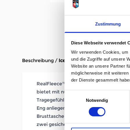
Zustimmung
Diese Webseite verwendet 
Wir verwenden Cookies, um I
und die Zugriffe auf unsere 
Beschreibung /
Icebreaker 300 Descender Hoo
Website an unsere Partner fü
möglicherweise mit weiteren
der Dienste gesammelt habe
RealFleece™ – Die angeraute Merinowoll
bietet mit nur wenig Gewicht Wärme fü
Einwilligungsauswahl
Tragegefühl auf der Haut
Notwendig
Eng anliegende Kapuze, die unter den H
Brusttasche
zwei gesicherte alpine Einschubtaschen