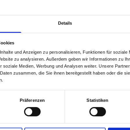
UVP
199,95 €
139,97 
unser Preis ab:
Details
Cookies
nhalte und Anzeigen zu personalisieren, Funktionen für soziale
Mehr Informationen
Website zu analysieren. Außerdem geben wir Informationen zu I
die Herren flagstone
r soziale Medien, Werbung und Analysen weiter. Unsere Partner
 Daten zusammen, die Sie ihnen bereitgestellt haben oder die s
n.
Hersteller
e von icebreaker
r ein angenehmes
Herstellerdetails
Präferenzen
Statistiken
elm passt