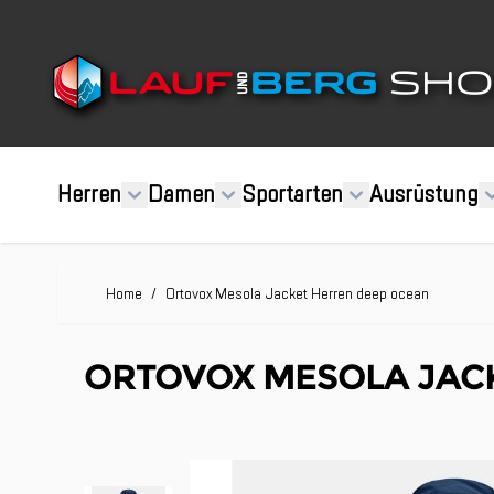
Direkt zum Inhalt
Herren
Damen
Sportarten
Ausrüstung
Home
/
Ortovox Mesola Jacket Herren deep ocean
ORTOVOX MESOLA JAC
Clicken, um das Karussell zu überspringen