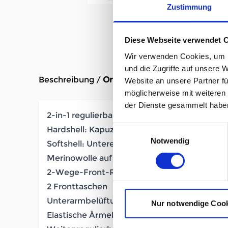
Zustimmung
Diese Webseite verwendet 
Wir verwenden Cookies, um I
und die Zugriffe auf unsere 
Beschreibung /
Ortovox Mesola Jacket Herren
Website an unsere Partner fü
möglicherweise mit weiteren
der Dienste gesammelt habe
2-in-1 regulierbare Sturmkapuze mit Schild
Einwilligungsauswahl
Hardshell: Kapuze, Schultern, obere Ärmel, F
Notwendig
Softshell: Unterer Rücken, Seiten, Achselber
Merinowolle auf der Haut
2-Wege-Front-Reißverschluss
2 Fronttaschen
Unterarmbelüftung mit 2-Wege-Reißverschl
Nur notwendige Coo
Elastische Ärmelabschlüsse