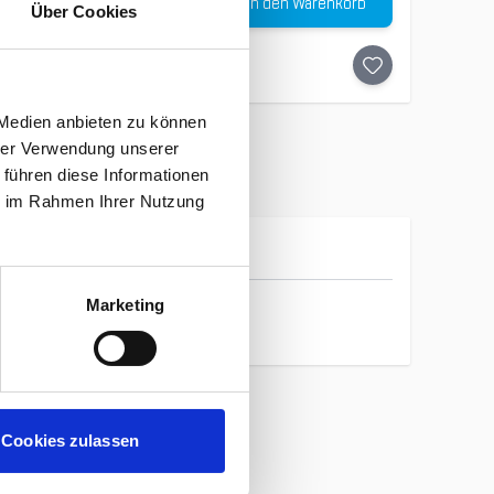
In den Warenkorb
€
Über Cookies
-
30
%
 Medien anbieten zu können
hrer Verwendung unserer
 führen diese Informationen
ie im Rahmen Ihrer Nutzung
Ortovox
Marketing
Cookies zulassen