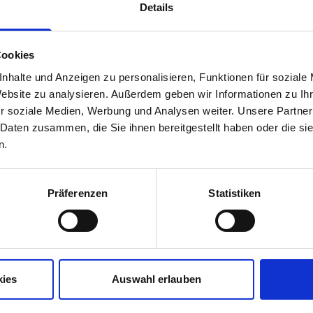
272,97 
unser Preis ab:
Details
Cookies
nhalte und Anzeigen zu personalisieren, Funktionen für soziale
Website zu analysieren. Außerdem geben wir Informationen zu I
Mehr Informationen
 deep ocean
r soziale Medien, Werbung und Analysen weiter. Unsere Partner
 Daten zusammen, die Sie ihnen bereitgestellt haben oder die s
n.
Hersteller
ront
Präferenzen
Statistiken
eich, untere Ärmel
Herstellerdetails
üssen
kies
Auswahl erlauben