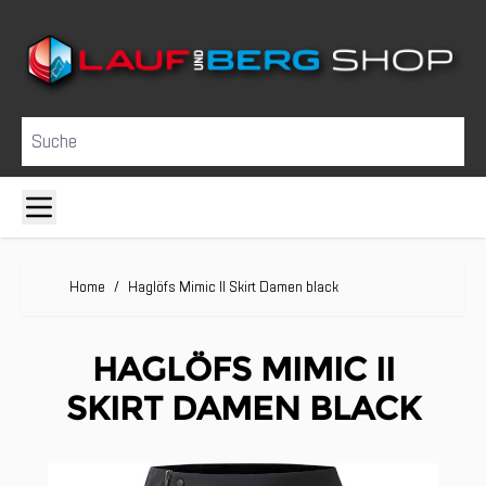
Direkt zum Inhalt
Suche
Home
/
Haglöfs Mimic II Skirt Damen black
HAGLÖFS MIMIC II
SKIRT DAMEN BLACK
Clicken, um das Karussell zu überspringen