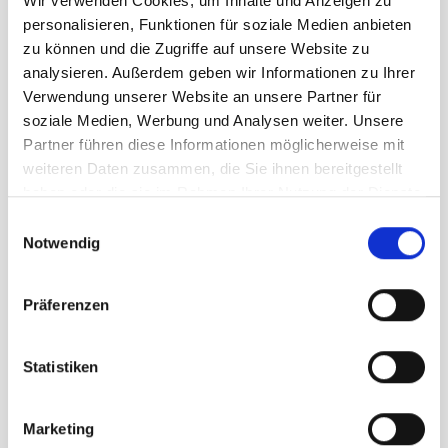
Wir verwenden Cookies, um Inhalte und Anzeigen zu
personalisieren, Funktionen für soziale Medien anbieten
UVP
119,95 €
zu können und die Zugriffe auf unsere Website zu
83,97 €
unser Preis ab:
-
30
%
analysieren. Außerdem geben wir Informationen zu Ihrer
Verwendung unserer Website an unsere Partner für
Menge
soziale Medien, Werbung und Analysen weiter. Unsere
Partner führen diese Informationen möglicherweise mit
weiteren Daten zusammen, die Sie ihnen bereitgestellt
haben oder die sie im Rahmen Ihrer Nutzung der Dienste
gesammelt haben.
Einwilligungsauswahl
Notwendig
Beschreibung /
Haglöfs Mimic II Skirt Damen
Präferenzen
black
Statistiken
Isoliert mit MIMIC Silver, einer
Folie aus recyceltem Polyester
Marketing
mit hervorragendem Wärme-