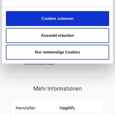
Gewicht-Verhältnis
Wasser- und
Cookies zulassen
schmutzabweisende
Oberflächen mit PFAS(PFC)-
freiem DWR
Auswahl erlauben
Elastische Taille
Elastische Seiteneinsätze
Nur notwendige Cookies
Ein durchgehender 2-Wege-
Reißverschluss
Mehr Informationen
Hersteller
Haglöfs