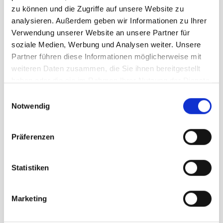
zu können und die Zugriffe auf unsere Website zu
Menge
analysieren. Außerdem geben wir Informationen zu Ihrer
Verwendung unserer Website an unsere Partner für
soziale Medien, Werbung und Analysen weiter. Unsere
Partner führen diese Informationen möglicherweise mit
weiteren Daten zusammen, die Sie ihnen bereitgestellt
haben oder die sie im Rahmen Ihrer Nutzung der Dienste
gesammelt haben.
Beschreibung /
Scarpa Mojito aloe
Einwilligungsauswahl
Notwendig
Der Klassiker von SCARPA
Präferenzen
Vielseitiger Begleiter für jede
Gelegenheit
Statistiken
Vibram Sohle für besten Grip und
Gehkomfort
Marketing
Wasserabweisendes Suede Leder mit
schützender Zehenkappe aus Gummi.