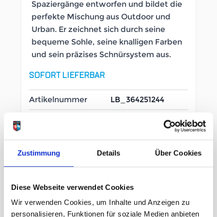
Spaziergänge entworfen und bildet die
perfekte Mischung aus Outdoor und
Urban. Er zeichnet sich durch seine
bequeme Sohle, seine knalligen Farben
und sein präzises Schnürsystem aus.
SOFORT LIEFERBAR
Artikelnummer
LB_364251244
Geschlecht
Herren
Zustimmung
Details
Über Cookies
Größe
43½
46
46½
Diese Webseite verwendet Cookies
Wir verwenden Cookies, um Inhalte und Anzeigen zu
159,95 €
unser Preis ab:
personalisieren, Funktionen für soziale Medien anbieten