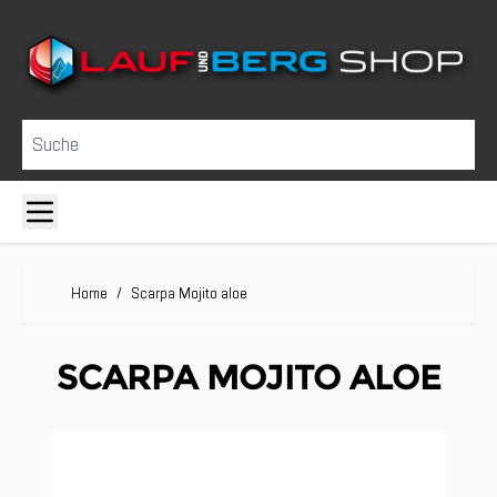
Direkt zum Inhalt
Suche
Home
/
Scarpa Mojito aloe
SCARPA MOJITO ALOE
Clicken, um das Karussell zu überspringen