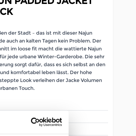
UN PADDED JACKET
ACK
ßen der Stadt – das ist mit dieser Najun
e auch an kalten Tagen kein Problem. Der
nitt im loose fit macht die wattierte Najun
ür jede urbane Winter-Garderobe. Die sehr
rung sorgt dafür, dass es sich selbst an den
h und komfortabel leben lässt. Der hohe
steppte Look verleihen der Jacke Volumen
urbanen Touch.
LB_2643480045
Damen