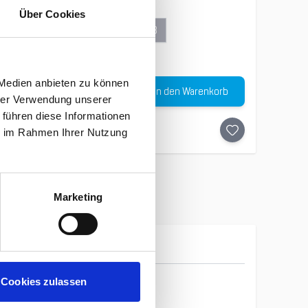
Über Cookies
34
36
38
Menge
 Medien anbieten zu können
In den Warenkorb
€
-
30
%
hrer Verwendung unserer
 führen diese Informationen
ie im Rahmen Ihrer Nutzung
Marketing
Vaude
Cookies zulassen