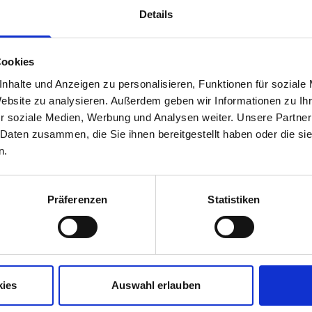
Details
Größe
Cookies
UVP
199,95 €
nhalte und Anzeigen zu personalisieren, Funktionen für soziale
139,97 
unser Preis ab:
Website zu analysieren. Außerdem geben wir Informationen zu I
r soziale Medien, Werbung und Analysen weiter. Unsere Partner
 Daten zusammen, die Sie ihnen bereitgestellt haben oder die s
n.
Mehr Informationen
amen black
Präferenzen
Statistiken
Hersteller
 Knöpfen
kies
Auswahl erlauben
Herstellerdetails