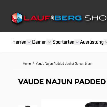
Direkt zum Inhalt
Herren
Damen
Sportarten
Ausrüstung
Home
/
Vaude Najun Padded Jacket Damen black
VAUDE NAJUN PADDED
Clicken, um das Karussell zu überspringen