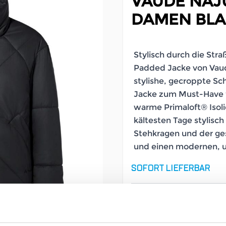
VAUDE NAJ
DAMEN BL
Stylisch durch die Stra
Padded Jacke von Vaud
stylishe, gecroppte Sch
Jacke zum Must-Have f
warme Primaloft® Isolie
kältesten Tage stylisc
Stehkragen und der ge
und einen modernen, 
SOFORT LIEFERBAR
Artikelnummer
Geschlecht