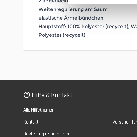
2 abgedeckte Fronttaschen mit Reißvers
Weitenregulierung am Saum
elastische Ärmelbündchen
Hauptstoff: 100% Polyester (recycelt), W
Polyester (recycelt)
Hilfe & Kontakt
Alle Hilfethemen
Kontakt
Versandinfo
Bestellung retournieren