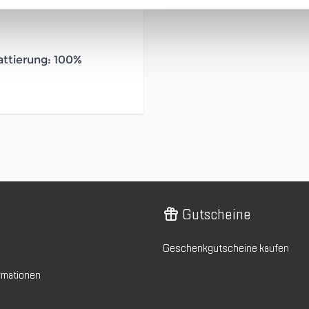
chluss
attierung: 100%
Gutscheine
Geschenkgutscheine kaufen
rmationen