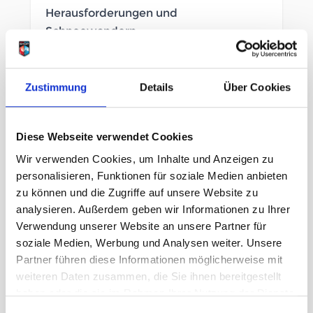
Herausforderungen und
Schneewandern.
SOFORT LIEFERBAR
Zustimmung
Details
Über Cookies
Artikelnummer
LB_3642650023
Geschlecht
Damen
Diese Webseite verwendet Cookies
Wir verwenden Cookies, um Inhalte und Anzeigen zu
Größe
personalisieren, Funktionen für soziale Medien anbieten
zu können und die Zugriffe auf unsere Website zu
38
41
42
43
analysieren. Außerdem geben wir Informationen zu Ihrer
Verwendung unserer Website an unsere Partner für
soziale Medien, Werbung und Analysen weiter. Unsere
UVP
259,90 €
Partner führen diese Informationen möglicherweise mit
207,92 €
unser Preis ab:
-
20
%
weiteren Daten zusammen, die Sie ihnen bereitgestellt
haben oder die sie im Rahmen Ihrer Nutzung der Dienste
Menge
gesammelt haben.