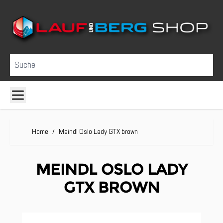
Direkt zum Inhalt
Suche
Home
/
Meindl Oslo Lady GTX brown
MEINDL OSLO LADY
GTX BROWN
Clicken, um das Karussell zu überspringen