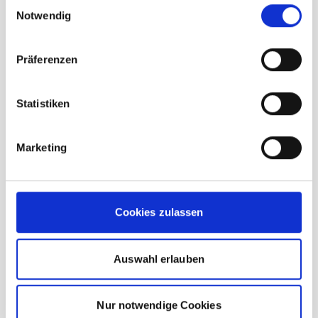
Einwilligungsauswahl
Notwendig
Präferenzen
Beschreibung /
Meindl Oslo Lady GTX brown
Statistiken
Marketing
Winterstiefel
Nobukleder / Veloursleder
Cookies zulassen
Mehr Informationen
Auswahl erlauben
Hersteller
Meindl
Nur notwendige Cookies