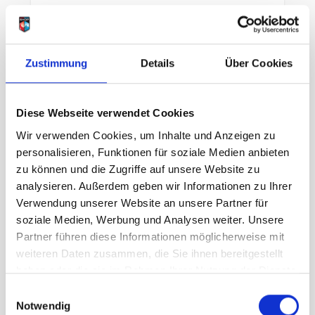
Artikelnummer
LB_2465110024
Geschlecht
Herren
Zustimmung
Details
Über Cookies
Größe
Diese Webseite verwendet Cookies
S
Wir verwenden Cookies, um Inhalte und Anzeigen zu
personalisieren, Funktionen für soziale Medien anbieten
zu können und die Zugriffe auf unsere Website zu
UVP
79,95 €
analysieren. Außerdem geben wir Informationen zu Ihrer
55,97 €
unser Preis ab:
-
30
%
Verwendung unserer Website an unsere Partner für
soziale Medien, Werbung und Analysen weiter. Unsere
Menge
Partner führen diese Informationen möglicherweise mit
weiteren Daten zusammen, die Sie ihnen bereitgestellt
haben oder die sie im Rahmen Ihrer Nutzung der Dienste
gesammelt haben.
Einwilligungsauswahl
Notwendig