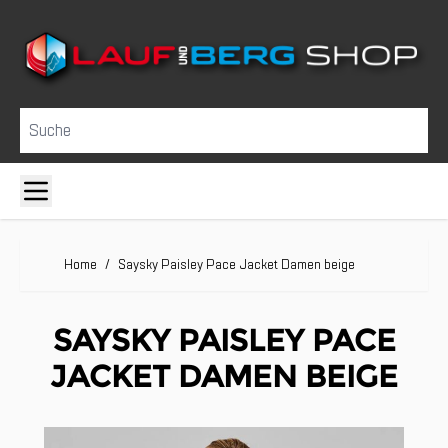
Direkt zum Inhalt
Suche
Home
/
Saysky Paisley Pace Jacket Damen beige
SAYSKY PAISLEY PACE
JACKET DAMEN BEIGE
Clicken, um das Karussell zu überspringen