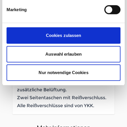
Normale Passform für Damen.
Marketing
100% Polyester.SAYSKYDRY
Performance-Gewebe: weich, leicht und
mit technischen
Feuchtigkeitsregulierungseigenschaften,
Cookies zulassen
um dich beim Laufen trocken und
komfortabel zu halten.
Auswahl erlauben
Hoher elementarer Schutz vor Wind.
Elastischer und verstellbarer Kordelzug
Nur notwendige Cookies
unten.
Nadelöhre unter den Armen für
zusätzliche Belüftung.
Zwei Seitentaschen mit Reißverschluss.
Alle Reißverschlüsse sind von YKK.