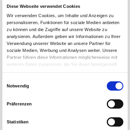
Diese Webseite verwendet Cookies
M
Wir verwenden Cookies, um Inhalte und Anzeigen zu
personalisieren, Funktionen für soziale Medien anbieten
UVP
138,95 €
zu können und die Zugriffe auf unsere Website zu
83,37 €
unser Preis ab:
-
40
%
analysieren. Außerdem geben wir Informationen zu Ihrer
Verwendung unserer Website an unsere Partner für
Menge
soziale Medien, Werbung und Analysen weiter. Unsere
Partner führen diese Informationen möglicherweise mit
weiteren Daten zusammen, die Sie ihnen bereitgestellt
haben oder die sie im Rahmen Ihrer Nutzung der Dienste
gesammelt haben.
Einwilligungsauswahl
Notwendig
Beschreibung /
Saysky Paisley Pace Jacket
Präferenzen
Damen beige
Statistiken
190g in Damengröße S