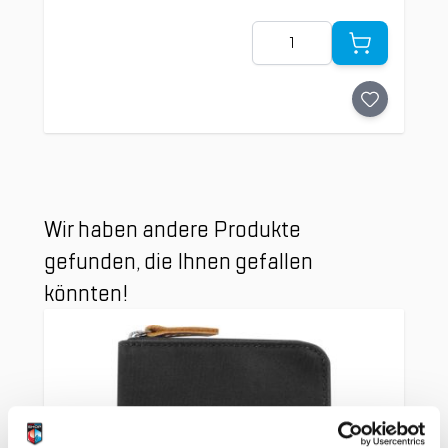
Menge
Clicken, um das Karussell zu überspringen
Wir haben andere Produkte
gefunden, die Ihnen gefallen
könnten!