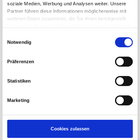
soziale Medien, Werbung und Analysen weiter. Unsere
Partner führen diese Informationen möglicherweise mit
weiteren Daten zusammen, die Sie ihnen bereitgestellt
haben oder die sie im Rahmen Ihrer Nutzung der Dienste
gesammelt haben.
Einwilligungsauswahl
Notwendig
Präferenzen
Statistiken
Ortovox Pelmo Shorts Herren dark
arctic grey
Marketing
UVP
99,95 €
unser Preis ab:
79,96 €
Cookies zulassen
-20%