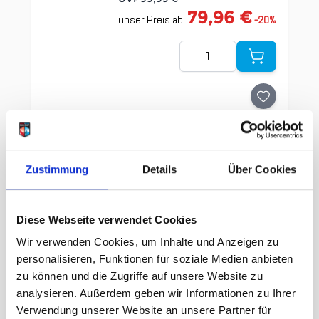
79,96 €
unser Preis ab:
-
20
%
Menge
Zustimmung
Details
Über Cookies
Clicken, um das Karussell zu überspringen
Wir haben andere Produkte
gefunden, die Ihnen gefallen
Diese Webseite verwendet Cookies
könnten!
Wir verwenden Cookies, um Inhalte und Anzeigen zu
personalisieren, Funktionen für soziale Medien anbieten
zu können und die Zugriffe auf unsere Website zu
analysieren. Außerdem geben wir Informationen zu Ihrer
Verwendung unserer Website an unsere Partner für