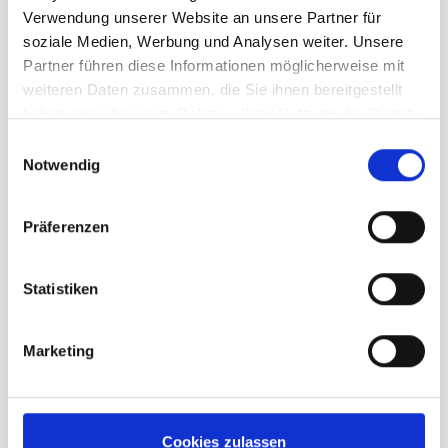
Verwendung unserer Website an unsere Partner für
one size
soziale Medien, Werbung und Analysen weiter. Unsere
Partner führen diese Informationen möglicherweise mit
weiteren Daten zusammen, die Sie ihnen bereitgestellt
19,95 €
unser Preis ab:
haben oder die sie im Rahmen Ihrer Nutzung der Dienste
gesammelt haben.
Einwilligungsauswahl
Menge
Notwendig
Präferenzen
Statistiken
Beschreibung /
Sea to Summit Pocket Towel
Medium blue
Marketing
Hergestellt aus 100 % recyceltem
Cookies zulassen
Polyester.