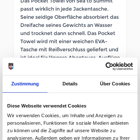
Das Pocket Towel von Sea to Summit
passt wirklich in jede Jackentasche.
Seine seidige Oberfläche absorbiert das
Dreifache seines Gewichts an Wasser
und trocknet dann schnell. Das Pocket
Towel wird mit einer weichen EVA-
Tasche mit Reißverschluss geliefert und
ist ideal für längere Abenteuer, Ausflüge
ins Fitnessstudio oder sogar geeignet als
praktisches Accessoire im Auto.
Zustimmung
Details
Über Cookies
SOFORT LIEFERBAR
Artikelnummer
LB_200991042
Diese Webseite verwendet Cookies
Wir verwenden Cookies, um Inhalte und Anzeigen zu
Geschlecht
Herren
personalisieren, Funktionen für soziale Medien anbieten
zu können und die Zugriffe auf unsere Website zu
analysieren. Außerdem geben wir Informationen zu Ihrer
Größe