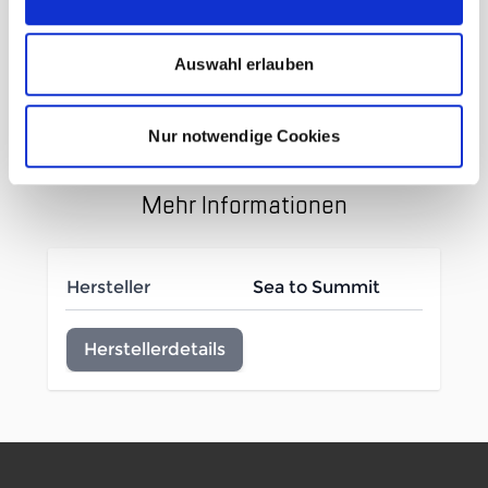
Ultraleicht, weich und langlebig.
Technisches Gewebe, welches gut
Auswahl erlauben
absorbierend und sehr schnell trocknend
ist.
Nur notwendige Cookies
Mehr Informationen
Hersteller
Sea to Summit
Herstellerdetails