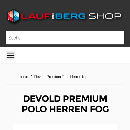
Direkt zum Inhalt
Suche
Home
/
Devold Premium Polo Herren fog
DEVOLD PREMIUM
POLO HERREN FOG
Clicken, um das Karussell zu überspringen