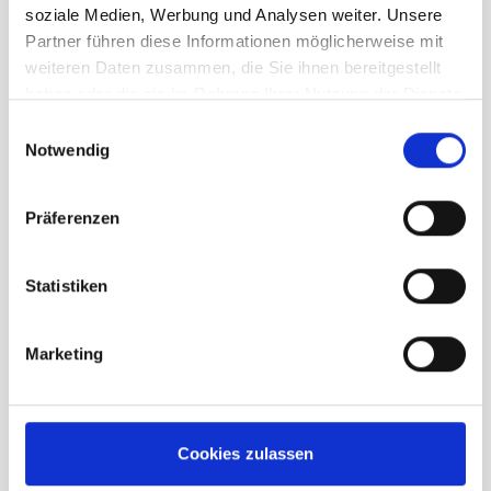
soziale Medien, Werbung und Analysen weiter. Unsere
Menge
Partner führen diese Informationen möglicherweise mit
weiteren Daten zusammen, die Sie ihnen bereitgestellt
haben oder die sie im Rahmen Ihrer Nutzung der Dienste
gesammelt haben.
Einwilligungsauswahl
Notwendig
Präferenzen
Beschreibung /
Devold Premium Polo Herren
fog
Statistiken
atmungsaktiv
Marketing
geruchshemmend
regelt die Körpertemperatur
nach Bedarf reguliert. Mit einem
Cookies zulassen
entspanntes und zeitlosens