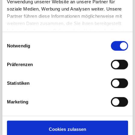
Verwendung unserer Website an unsere Partner für
soziale Medien, Werbung und Analysen weiter. Unsere
64,95 €
Partner führen diese Informationen möglicherweise mit
unser Preis ab:
weiteren Daten zusammen, die Sie ihnen bereitgestellt
Menge
haben oder die sie im Rahmen Ihrer Nutzung der Dienste
gesammelt haben.
Einwilligungsauswahl
Notwendig
Präferenzen
Beschreibung /
Ortovox Probe Alu 240 PFA
Statistiken
Marketing
Gummierter Griff
PFA-Schnellspannsystem
Quick-Release-Hülle
Stahlkabel Zugsystem
Cookies zulassen