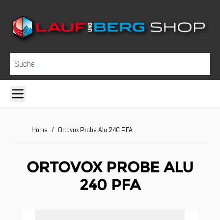
Direkt zum Inhalt
Suche
Home
/
Ortovox Probe Alu 240 PFA
ORTOVOX PROBE ALU
240 PFA
Clicken, um das Karussell zu überspringen