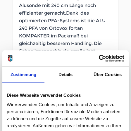
Alusonde mit 240 cm Länge noch
effizienter gemacht.Dank des
optimierten PFA-Systems ist die ALU
240 PFA von Ortovox fortan
KOMPAKTER im Packmaß bei
gleichzeitig besserem Handling. Die
Schnellspannschlaufe ermöglicht
unmittelbares Öffnen und Spannen mit
einem Handgriff.
Zustimmung
Details
Über Cookies
SOFORT LIEFERBAR
Artikelnummer
LB_1039530000
Diese Webseite verwendet Cookies
Wir verwenden Cookies, um Inhalte und Anzeigen zu
personalisieren, Funktionen für soziale Medien anbieten
Größe
zu können und die Zugriffe auf unsere Website zu
one size
analysieren. Außerdem geben wir Informationen zu Ihrer