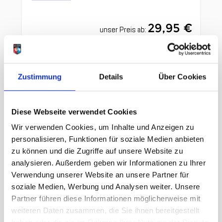
29,95 €
unser Preis ab:
Menge
Zustimmung
Details
Über Cookies
Diese Webseite verwendet Cookies
Wir verwenden Cookies, um Inhalte und Anzeigen zu
personalisieren, Funktionen für soziale Medien anbieten
Clicken, um das Karussell zu überspringen
Wir haben andere Produkte
zu können und die Zugriffe auf unsere Website zu
gefunden, die Ihnen gefallen
analysieren. Außerdem geben wir Informationen zu Ihrer
Verwendung unserer Website an unsere Partner für
könnten!
soziale Medien, Werbung und Analysen weiter. Unsere
Partner führen diese Informationen möglicherweise mit
weiteren Daten zusammen, die Sie ihnen bereitgestellt