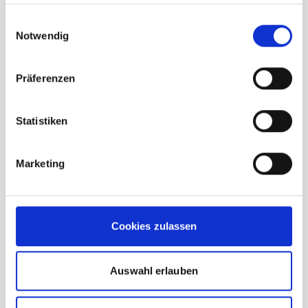
haben oder die sie im Rahmen Ihrer Nutzung der Dienste
gesammelt haben.
Einwilligungsauswahl
Notwendig
Präferenzen
Statistiken
Marketing
Deuter Raincover III ara
Cookies zulassen
unser Preis ab:
29,95 €
Auswahl erlauben
In den Warenkorb