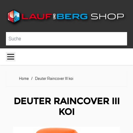
Direkt zum Inhalt
Suche
Home
/
Deuter Raincover III koi
DEUTER RAINCOVER III
KOI
Clicken, um das Karussell zu überspringen