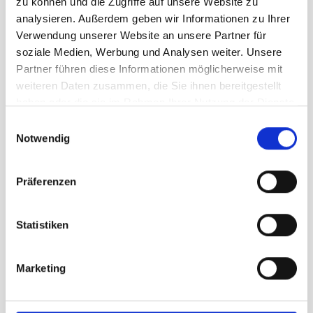
119,95 €
zu können und die Zugriffe auf unsere Website zu
unser Preis ab:
analysieren. Außerdem geben wir Informationen zu Ihrer
Menge
Verwendung unserer Website an unsere Partner für
soziale Medien, Werbung und Analysen weiter. Unsere
Partner führen diese Informationen möglicherweise mit
weiteren Daten zusammen, die Sie ihnen bereitgestellt
haben oder die sie im Rahmen Ihrer Nutzung der Dienste
gesammelt haben.
Einwilligungsauswahl
Notwendig
Beschreibung /
Fusion Recharge Pant
Damen superblack
Präferenzen
Statistiken
Aktiver Schweißtransport
Seitliche Taschen mit
Reißverschluss
Marketing
Elastik mit integriertem
Kordelzug ermöglicht