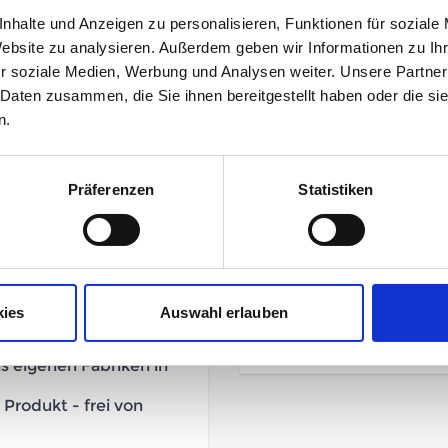
nhalte und Anzeigen zu personalisieren, Funktionen für soziale
119,95 
Website zu analysieren. Außerdem geben wir Informationen zu I
unser Preis ab:
r soziale Medien, Werbung und Analysen weiter. Unsere Partner
 Daten zusammen, die Sie ihnen bereitgestellt haben oder die s
n.
Präferenzen
Statistiken
Mehr Informationen
black
Hersteller
t individuelle Passform
kies
Auswahl erlauben
stich Nähten versehen
Herstellerdetails
ns eigenen Fabriken in
rodukt - frei von