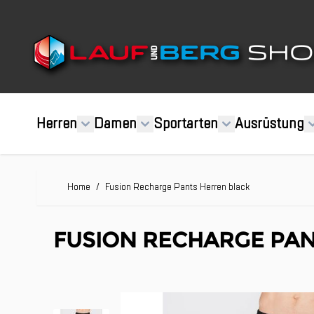
Direkt zum Inhalt
Herren
Damen
Sportarten
Ausrüstung
Home
/
Fusion Recharge Pants Herren black
FUSION RECHARGE PAN
Clicken, um das Karussell zu überspringen