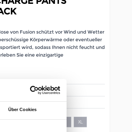
CHARGE PANTS
ACK
Hose von Fusion schützt vor Wind und Wetter
erschüssige Körperwärme oder eventueller
sportiert wird, sodass Ihnen nicht feucht und
erleben Sie eine einzigartige
LB_246477008
Herren
Über Cookies
S
M
L
XL