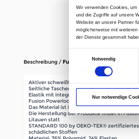
Wir verwenden Cookies, um I
und die Zugriffe auf unsere 
Website an unsere Partner fü
möglicherweise mit weiteren
der Dienste gesammelt habe
Einwilligungsauswahl
Notwendig
Beschreibung /
Fusion Recharge Pants Herren 
Aktiver schweißtransport
Seitliche Taschen mit Reißverschluss
Elastik mit integriertem Kordelzug ermöglich
Nur notwendige Coo
Fusion Powerlock: Die Nähte sind mit Riegel
Das Material ist in Dänemark hergestellt
Die Herstellung der Produkte findet in Fusio
Litauen statt
STANDARD 100 by OEKO-TEX® zertifiziertes P
schädlichen Stoffen
Material: 76% Polyamid, 24% Elastan