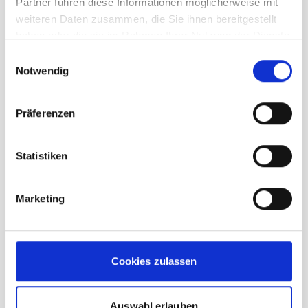
Partner führen diese Informationen möglicherweise mit
weiteren Daten zusammen, die Sie ihnen bereitgestellt
Beschreibung /
Völkl Rise Beyond 96 Damen
haben oder die sie im Rahmen Ihrer Nutzung der Dienste
gesammelt haben.
Einwilligungsauswahl
Flat
Notwendig
Drei Radien in einem Ski für maximale
Präferenzen
Drehfreudigkeit und Geschwindigkeit im
All Mountain-Einsatz
Statistiken
Das neu entwickelte Smart Skinclip
System erlaubt es dem Tourengeher
Marketing
selbst und situationsabhängig zu
entscheiden, in welche Richtung er das
Fell auf- und abziehen möchte.
Die Kombination aus leichter Buche und
Cookies zulassen
Pappel ermöglicht einen sehr
belastbaren Stabholzkern
Auswahl erlauben