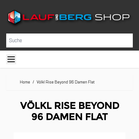
Direkt zum Inhalt
Suche
Home
/
Völkl Rise Beyond 96 Damen Flat
VÖLKL RISE BEYOND
96 DAMEN FLAT
Clicken, um das Karussell zu überspringen