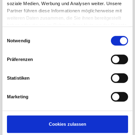
soziale Medien, Werbung und Analysen weiter. Unsere
Partner führen diese Informationen möglicherweise mit
weiteren Daten zusammen, die Sie ihnen bereitgestellt
haben oder die sie im Rahmen Ihrer Nutzung der Dienste
gesammelt haben.
Einwilligungsauswahl
Notwendig
Beschreibung /
Vaude Rosemoor Fleece
Jacket II Herren black
Präferenzen
Möglichkeit zum Einzippen in
Statistiken
eine Außenjacke
Front Reißverschluss mit
Marketing
Untertritt
2 Fronttaschen
Kordelzug im Saum durch die
Cookies zulassen
Taschen regulierbar