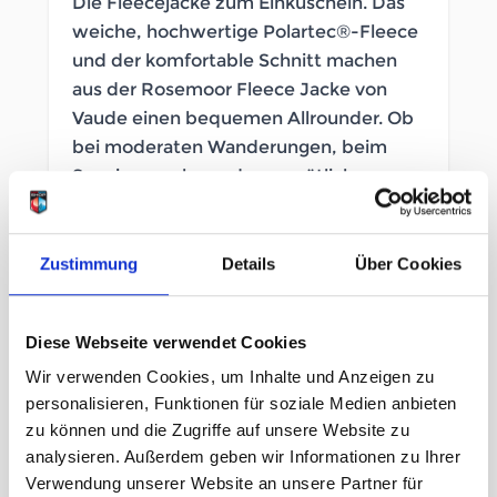
Die Fleecejacke zum Einkuscheln. Das
weiche, hochwertige Polartec®-Fleece
und der komfortable Schnitt machen
aus der Rosemoor Fleece Jacke von
Vaude einen bequemen Allrounder. Ob
bei moderaten Wanderungen, beim
Spazierengehen oder gemütlich zu
Hause – die Fleecejacke wärmt drunter
und drüber. Sie lässt sich zudem in eine
3in1 Jacke mit Zip-in Label einzippen
Zustimmung
Details
Über Cookies
wie z. B. der Rosemoor 3in1 Jacket.
NICHT AUF LAGER
Diese Webseite verwendet Cookies
Wir verwenden Cookies, um Inhalte und Anzeigen zu
Artikelnummer
LB_2643870039
personalisieren, Funktionen für soziale Medien anbieten
zu können und die Zugriffe auf unsere Website zu
Geschlecht
Herren
analysieren. Außerdem geben wir Informationen zu Ihrer
Verwendung unserer Website an unsere Partner für