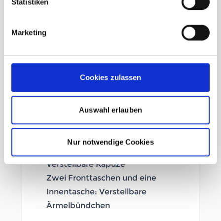
Statistiken
Wind- und wasserdichtes
Marketing
PROOF™ aus recyceltem
Polyester
Isoliert mit MIMIC Silver, einer
Cookies zulassen
Folie aus recyceltem Polyester
mit hervorragendem Wärme-
Gewicht-Verhältnis
Auswahl erlauben
PFAS-freie DWR-behandelte
Oberflächen, die Wasser und
Nur notwendige Cookies
Schmutz abweisen
Verstellbare Kapuze
Zwei Fronttaschen und eine
Innentasche: Verstellbare
Ärmelbündchen