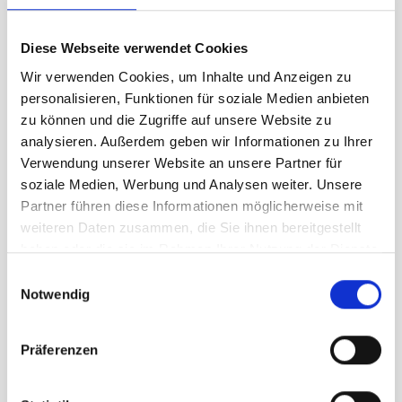
Größe
Diese Webseite verwendet Cookies
M
L
XXL
Wir verwenden Cookies, um Inhalte und Anzeigen zu
personalisieren, Funktionen für soziale Medien anbieten
zu können und die Zugriffe auf unsere Website zu
UVP
269,95 €
analysieren. Außerdem geben wir Informationen zu Ihrer
188,97 €
Verwendung unserer Website an unsere Partner für
unser Preis ab:
-
30
%
soziale Medien, Werbung und Analysen weiter. Unsere
Menge
Partner führen diese Informationen möglicherweise mit
weiteren Daten zusammen, die Sie ihnen bereitgestellt
haben oder die sie im Rahmen Ihrer Nutzung der Dienste
gesammelt haben.
Einwilligungsauswahl
Notwendig
Beschreibung /
Haglöfs Salix Proof Mimic II
Präferenzen
Parka Herren olive