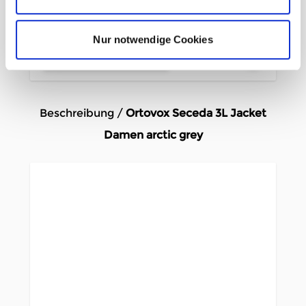
184,98 €
-50%
Nur notwendige Cookies
In den Warenkorb
Beschreibung /
Ortovox Seceda 3L Jacket
Damen arctic grey
Regulierbare Kapuze
2 Fronttaschen
Innentasche
Regulierbare Ärmelabschlüsse
Weitenregulierbarer Saum
Regular Fit