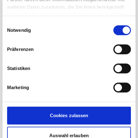
weiteren Daten zusammen, die Sie ihnen bereitgestellt
haben oder die sie im Rahmen Ihrer Nutzung der Dienste
gesammelt haben.
Einwilligungsauswahl
Notwendig
Präferenzen
Statistiken
Marketing
Ortovox Seceda 3L Jacket Damen
wild berry
Cookies zulassen
UVP
369,95 €
unser Preis ab:
Auswahl erlauben