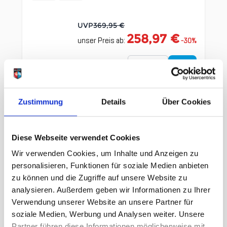
UVP
369,95 €
258,97 €
unser Preis ab:
-
30
%
Menge
Zustimmung
Details
Über Cookies
Diese Webseite verwendet Cookies
Wir verwenden Cookies, um Inhalte und Anzeigen zu
Clicken, um das Karussell zu überspringen
Wir haben andere Produkte
personalisieren, Funktionen für soziale Medien anbieten
gefunden, die Ihnen gefallen
zu können und die Zugriffe auf unsere Website zu
könnten!
analysieren. Außerdem geben wir Informationen zu Ihrer
Verwendung unserer Website an unsere Partner für
soziale Medien, Werbung und Analysen weiter. Unsere
Partner führen diese Informationen möglicherweise mit