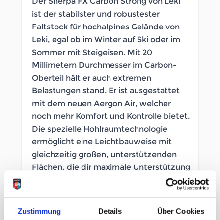
Der Sherpa FX Carbon Strong von Leki
ist der stabilster und robustester
Faltstock für hochalpines Gelände von
Leki, egal ob im Winter auf Ski oder im
Sommer mit Steigeisen. Mit 20
Millimetern Durchmesser im Carbon-
Oberteil hält er auch extremen
Belastungen stand. Er ist ausgestattet
mit dem neuen Aergon Air, welcher
noch mehr Komfort und Kontrolle bietet.
Die spezielle Hohlraumtechnologie
ermöglicht eine Leichtbauweise mit
gleichzeitig großen, unterstützenden
Flächen, die dir maximale Unterstützung
am Berg bieten. Den Griffrücken des
sonst aus Thermo Foam bestehenden
Griffs wurde vollständig gummiert,
Zustimmung
Details
Über Cookies
sodass er besten Grip bietet. Bei steilen