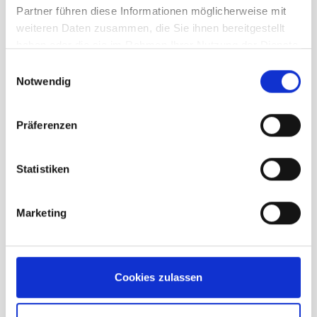
Partner führen diese Informationen möglicherweise mit
weiteren Daten zusammen, die Sie ihnen bereitgestellt
haben oder die sie im Rahmen Ihrer Nutzung der Dienste
gesammelt haben.
Einwilligungsauswahl
Notwendig
Beschreibung /
Fjäll Räven Singi Clip
Präferenzen
Suspenders grey
Statistiken
Verstellbare Hosenträger mit Details aus
pflanzlich gegerbtem Leder.
Marketing
Aus robustem elastischem Gurtband für
zusätzlichen Komfort.
Geprägtes Logo auf dem rückseitigen
Cookies zulassen
Lederdetail.
Mit Metallclips an der Hose zu