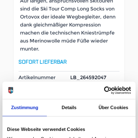
Auf langen, anspruchsvollen Skitouren
sind die Ski Tour Comp Long Socks von
Ortovox der ideale Wegbegleiter, denn
dank gleichmäßiger Kompression
machen die technischen Kniestrümpfe
aus Merinowolle müde Füße wieder
munter.
SOFORT LIEFERBAR
Artikelnummer
LB_264592047
Geschlecht
Damen
Zustimmung
Details
Über Cookies
Größe
42-44
35-38
39-41
Diese Webseite verwendet Cookies