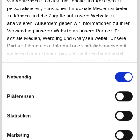
Wir verwenden Cookies, um Inhalte und Anzeigen zu
49,95 €
personalisieren, Funktionen für soziale Medien anbieten
unser Preis ab:
zu können und die Zugriffe auf unsere Website zu
Menge
analysieren. Außerdem geben wir Informationen zu Ihrer
Verwendung unserer Website an unsere Partner für
soziale Medien, Werbung und Analysen weiter. Unsere
Partner führen diese Informationen möglicherweise mit
weiteren Daten zusammen, die Sie ihnen bereitgestellt
haben oder die sie im Rahmen Ihrer Nutzung der Dienste
gesammelt haben.
Einwilligungsauswahl
Beschreibung /
Ortovox Ski Tour Comp Long
Notwendig
Socks Damen dark pacific
Präferenzen
Elastischer Doppelbund
Ventilation und Unterstützung an der
Statistiken
Wade
Gleichmässiges Kompressionssystem
Marketing