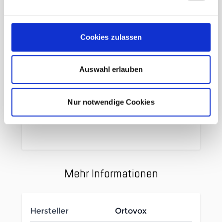
Flache Körperkonstruktion
Feuchtigkeitskanäle
Knöchelstabilisierungszone
Cookies zulassen
Gepolsterter Fersen- und Zehenbereich
Netzsystem
Auswahl erlauben
Ergonomisch optimierte rechts-/links
Passform
Flache Zehennaht
Nur notwendige Cookies
56% Wolle (MERINO) + 39% Polyamid 3%
+ Elasthan + 2% Polyamid (recycled)
Mehr Informationen
Hersteller
Ortovox