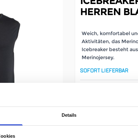
ICEBREAKER
HERREN BL
Weich, komfortabel und 
Aktivitäten, das Merin
Icebreaker besteht au
Merinojersey.
SOFORT LIEFERBAR
Artikelnummer
Geschlecht
Details
Größe
Cookies