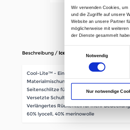
Wir verwenden Cookies, um I
und die Zugriffe auf unsere 
Website an unsere Partner fü
möglicherweise mit weiteren
der Dienste gesammelt habe
Einwilligungsauswahl
Beschreibung /
Icebreaker Sphere III Tank Her
Notwendig
Cool-Lite™ - Eine atmungsaktive und leicht
Materialmischung, die dich kühl hält
Seitenschlitze für Ventilation und Bewegungs
Nur notwendige Coo
Versetzte Schulternähte verhindern Reibung
Verlängertes Rückenteil für mehr Bedeckung
60% lyocell, 40% merinowolle