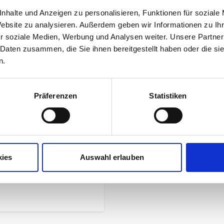
UVP
69,95 €
nhalte und Anzeigen zu personalisieren, Funktionen für soziale
34,98 €
unser Preis ab:
Website zu analysieren. Außerdem geben wir Informationen zu I
r soziale Medien, Werbung und Analysen weiter. Unsere Partner
 Daten zusammen, die Sie ihnen bereitgestellt haben oder die s
n.
Mehr Informationen
ren black
Präferenzen
Statistiken
gewichtige
Hersteller
freiheit
kies
Auswahl erlauben
Herstellerdetails