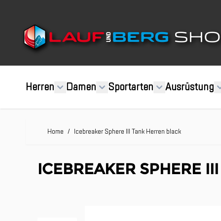
Direkt zum Inhalt
Herren
Damen
Sportarten
Ausrüstung
Home
/
Icebreaker Sphere III Tank Herren black
ICEBREAKER SPHERE II
Clicken, um das Karussell zu überspringen