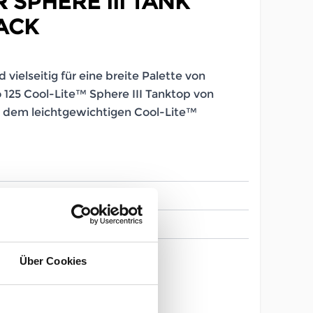
 SPHERE III TANK
ACK
vielseitig für eine breite Palette von
o 125 Cool-Lite™ Sphere III Tanktop von
s dem leichtgewichtigen Cool-Lite™
LB_200121005
Herren
Über Cookies
XXL