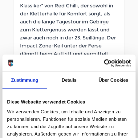
Klassiker“ von Red Chilli, der sowohl in
der Kletterhalle für Komfort sorgt, als
auch die lange Tagestour im Gebirge
zum Klettergenuss werden lässt und
zwar auch noch in der 23. Seillänge. Der
Impact Zone-Keil unter der Ferse
dämpft beim Auftritt und vermittelt
eine aufrechte Position.
SOFORT LIEFERBAR
Zustimmung
Details
Über Cookies
Artikelnummer
LB_364291068
Diese Webseite verwendet Cookies
Geschlecht
Herren
Wir verwenden Cookies, um Inhalte und Anzeigen zu
personalisieren, Funktionen für soziale Medien anbieten
Größe
zu können und die Zugriffe auf unsere Website zu
analysieren. Außerdem geben wir Informationen zu Ihrer
4 Uk
5 Uk
10½ Uk