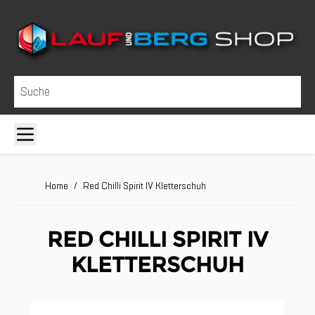
Direkt zum Inhalt
Suche
Home
/
Red Chilli Spirit IV Kletterschuh
RED CHILLI SPIRIT IV
KLETTERSCHUH
Clicken, um das Karussell zu überspringen