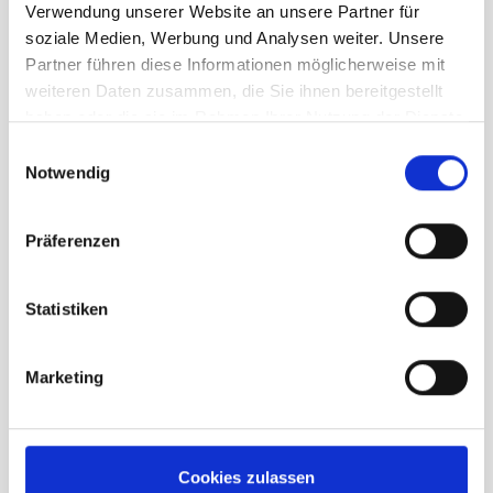
Verwendung unserer Website an unsere Partner für
soziale Medien, Werbung und Analysen weiter. Unsere
Partner führen diese Informationen möglicherweise mit
UVP
114,95 €
weiteren Daten zusammen, die Sie ihnen bereitgestellt
79,00 €
unser Preis ab:
-
31
%
haben oder die sie im Rahmen Ihrer Nutzung der Dienste
gesammelt haben.
Menge
Einwilligungsauswahl
Notwendig
Präferenzen
Statistiken
Beschreibung /
Red Chilli Spirit IV
Kletterschuh
Marketing
komfortabler Allrounder
drei Klettverschlüsse für optimale
Cookies zulassen