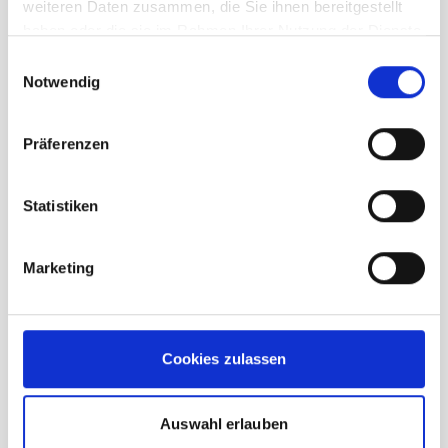
weiteren Daten zusammen, die Sie ihnen bereitgestellt
haben oder die sie im Rahmen Ihrer Nutzung der Dienste
gesammelt haben.
Einwilligungsauswahl
Notwendig
Präferenzen
Statistiken
Marketing
La Sportiva Tarantula Kletterschuh
olive
Cookies zulassen
UVP
94,95 €
unser Preis ab:
Auswahl erlauben
85,00 €