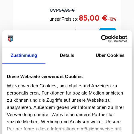
UVP
94,95 €
85,00 €
unser Preis ab:
-
10
%
Menge
Zustimmung
Details
Über Cookies
Diese Webseite verwendet Cookies
Wir verwenden Cookies, um Inhalte und Anzeigen zu
Clicken, um das Karussell zu überspringen
Wir haben andere Produkte
personalisieren, Funktionen für soziale Medien anbieten
gefunden, die Ihnen gefallen
zu können und die Zugriffe auf unsere Website zu
könnten!
analysieren. Außerdem geben wir Informationen zu Ihrer
Verwendung unserer Website an unsere Partner für
soziale Medien, Werbung und Analysen weiter. Unsere
Partner führen diese Informationen möglicherweise mit