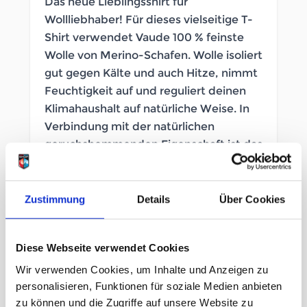
Das neue Lieblingsshirt für
Wollliebhaber! Für dieses vielseitige T-
Shirt verwendet Vaude 100 % feinste
Wolle von Merino-Schafen. Wolle isoliert
gut gegen Kälte und auch Hitze, nimmt
Feuchtigkeit auf und reguliert deinen
Klimahaushalt auf natürliche Weise. In
Verbindung mit der natürlichen
geruchshemmenden Eigenschaft ist das
bequeme Tekoa Wool T-Shirt von Vaude
auch perfekt für mehrtägige Berg- und
Trekkingtouren geeignet.
Zustimmung
Details
Über Cookies
SOFORT LIEFERBAR
Diese Webseite verwendet Cookies
Artikelnummer
LB_2641240159
Wir verwenden Cookies, um Inhalte und Anzeigen zu
personalisieren, Funktionen für soziale Medien anbieten
Geschlecht
Herren
zu können und die Zugriffe auf unsere Website zu