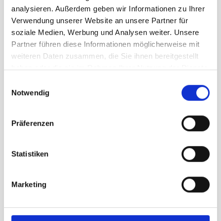
analysieren. Außerdem geben wir Informationen zu Ihrer
Verwendung unserer Website an unsere Partner für
Größe
soziale Medien, Werbung und Analysen weiter. Unsere
L
XL
XXL
Partner führen diese Informationen möglicherweise mit
weiteren Daten zusammen, die Sie ihnen bereitgestellt
haben oder die sie im Rahmen Ihrer Nutzung der Dienste
UVP
84,95 €
gesammelt haben.
Einwilligungsauswahl
67,96 €
unser Preis ab:
-
20
%
Notwendig
Menge
Präferenzen
Statistiken
Marketing
Beschreibung /
Vaude Tekoa Wool T-Shirt
Herren dark leaf