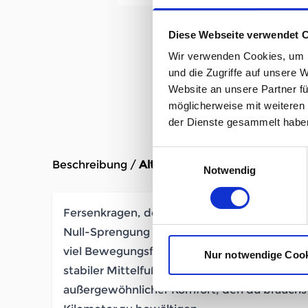
Diese Webseite verwendet 
Wir verwenden Cookies, um I
und die Zugriffe auf unsere 
Website an unsere Partner fü
möglicherweise mit weiteren
der Dienste gesammelt habe
Einwilligungsauswahl
Beschreibung /
Altra Torin 8 GTX Damen black
Notwendig
Fersenkragen, der sich deinem Fuß anpasst
Null-Sprengung
viel Bewegungsfreiheit für deine Zehen
Nur notwendige Coo
stabiler Mittelfuß
außergewöhnlicher Komfort, den du brauchst