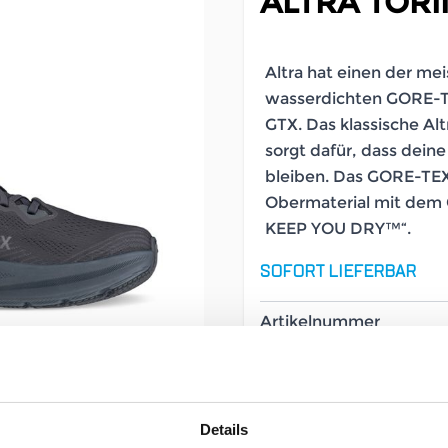
ALTRA TORI
Altra hat einen der m
wasserdichten GORE-TE
GTX. Das klassische Al
sorgt dafür, dass dein
bleiben. Das GORE-TEX I
Obermaterial mit de
KEEP YOU DRY™“.
SOFORT LIEFERBAR
Artikelnummer
Geschlecht
Details
Größe