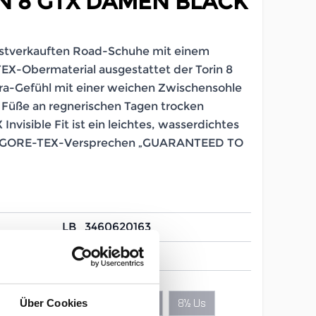
N 8 GTX DAMEN BLACK
eistverkauften Road-Schuhe mit einem
X-Obermaterial ausgestattet der Torin 8
tra-Gefühl mit einer weichen Zwischensohle
e Füße an regnerischen Tagen trocken
nvisible Fit ist ein leichtes, wasserdichtes
m GORE-TEX-Versprechen „GUARANTEED TO
LB_3460620163
Damen
6½ Us
7½ Us
8½ Us
Über Cookies