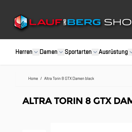
Direkt zum Inhalt
Herren
Damen
Sportarten
Ausrüstung
Home
/
Altra Torin 8 GTX Damen black
ALTRA TORIN 8 GTX DA
Clicken, um das Karussell zu überspringen