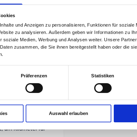
Cookies
nhalte und Anzeigen zu personalisieren, Funktionen für soziale
169,95 
unser Preis ab:
Website zu analysieren. Außerdem geben wir Informationen zu I
r soziale Medien, Werbung und Analysen weiter. Unsere Partner
 Daten zusammen, die Sie ihnen bereitgestellt haben oder die s
n.
Mehr Informationen
Präferenzen
Statistiken
Hersteller
kies
Auswahl erlauben
Herstellerdetails
, um Kilometer für