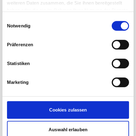
weiteren Daten zusammen, die Sie ihnen bereitgestellt
haben oder die sie im Rahmen Ihrer Nutzung der Dienste
Patagonia Torrentshell 3L Jacket
gesammelt haben.
Einwilligungsauswahl
Herren smolder blue
Notwendig
UVP
199,95 €
Präferenzen
unser Preis ab:
159,96 €
Statistiken
-20%
In den Warenkorb
Marketing
Cookies zulassen
Auswahl erlauben