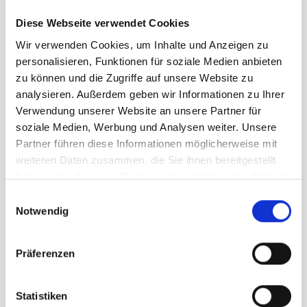
Airstripes System
Diese Webseite verwendet Cookies
Flexibler Delrin®U-Rahmen
Wir verwenden Cookies, um Inhalte und Anzeigen zu
Tragekomfort dank beweglicher,
personalisieren, Funktionen für soziale Medien anbieten
zu können und die Zugriffe auf unsere Website zu
ergonomisch geformter Active Fit
analysieren. Außerdem geben wir Informationen zu Ihrer
Schulterträger mit Soft-Edge
Verwendung unserer Website an unsere Partner für
Abschlüssen
soziale Medien, Werbung und Analysen weiter. Unsere
Lageverstellriemen
Partner führen diese Informationen möglicherweise mit
Stufenlos verstellbarer Brustgurt
weiteren Daten zusammen, die Sie ihnen bereitgestellt
Vorrichtung für Trinkblase (bis 3.0 Liter)
haben oder die sie im Rahmen Ihrer Nutzung der Dienste
gesammelt haben.
Regenhülle
Einwilligungsauswahl
Notwendig
beidseitige Pickelhalterung
Kompressionsriemen
SOS-Label mit Notrufnummern
Präferenzen
Innenfach zur sicheren Unterbringung
von Wertgegenständen
Statistiken