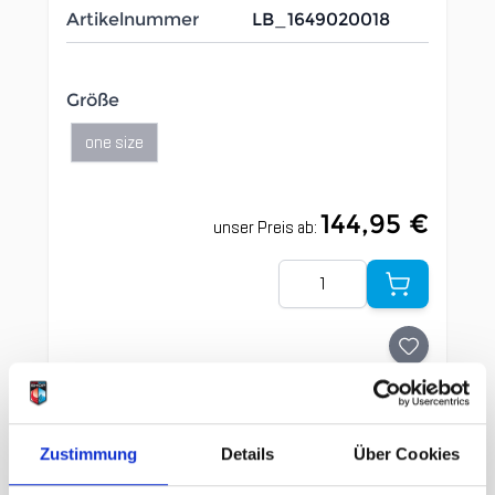
Artikelnummer
LB_1649020018
Größe
one size
144,95 €
unser Preis ab:
Menge
Beschreibung /
Deuter Trail 22 SL black
Zustimmung
Details
Über Cookies