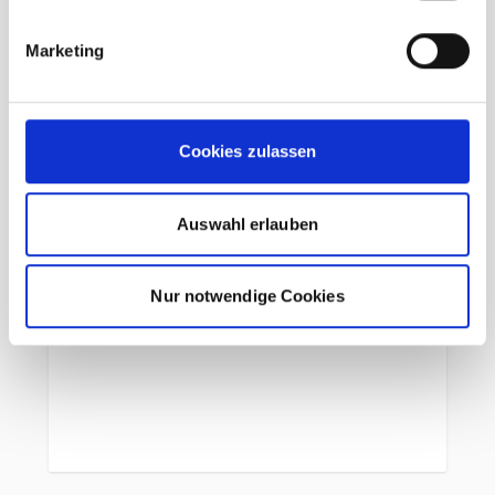
Schlüsselclip
Stretch-Innenfach zum Verstauen nasser
Marketing
Kleidung oder der Trinkblase
Netz-Hüftflossen und -Schulterträger
mit Karabiner-Fixierung
Cookies zulassen
verstaubare Hüftflossen
Reißverschluss-Seitentasche und
elastische Seitentasche
Auswahl erlauben
geräumiges Reißverschluss-Deckelfach
mit Schlüsselclip
Nur notwendige Cookies
umlaufende 2-Wege-Reißverschluss-
Frontöffnung
flache Deckelkonstruktion
Airstripes-Rückensystem
Gewicht 990g