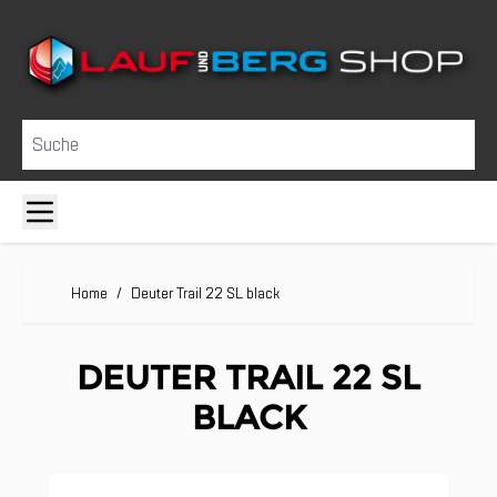
Direkt zum Inhalt
Suche
Home
/
Deuter Trail 22 SL black
DEUTER TRAIL 22 SL
BLACK
Clicken, um das Karussell zu überspringen