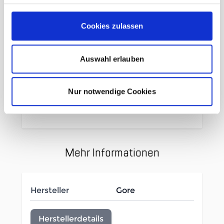
Materialien
Extrem atmungsaktiv
Cookies zulassen
Reflektierendes Logo an Brust
und unterer Rückenpartie
Auswahl erlauben
Gewicht: 248 gramm
HAUPTSTOFF: 91% POLYESTER
(RECYCELT) , 9% ELASTHAN
Nur notwendige Cookies
FUTTER: 100% POLYESTER
Mehr Informationen
Hersteller
Gore
Herstellerdetails