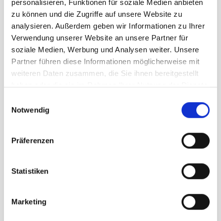
unser Preis ab:
-
30
%
personalisieren, Funktionen für soziale Medien anbieten
zu können und die Zugriffe auf unsere Website zu
Menge
analysieren. Außerdem geben wir Informationen zu Ihrer
Verwendung unserer Website an unsere Partner für
soziale Medien, Werbung und Analysen weiter. Unsere
Partner führen diese Informationen möglicherweise mit
weiteren Daten zusammen, die Sie ihnen bereitgestellt
haben oder die sie im Rahmen Ihrer Nutzung der Dienste
gesammelt haben.
Einwilligungsauswahl
Beschreibung /
Gore Training Thermo 1/4 Zip
Notwendig
Damen black
Präferenzen
Wärme und Komfort
1/4-Reißverschluss
Statistiken
Handwärmertaschen für
zusätzlichen Stauraum
Marketing
Hergestellt mit recycelten