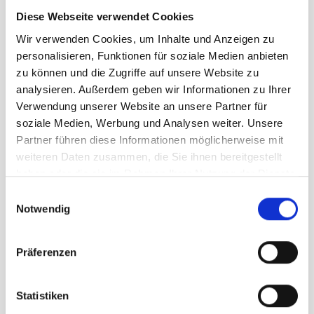
Geschlecht
Damen
Diese Webseite verwendet Cookies
Wir verwenden Cookies, um Inhalte und Anzeigen zu
Größe
personalisieren, Funktionen für soziale Medien anbieten
zu können und die Zugriffe auf unsere Website zu
38
39
analysieren. Außerdem geben wir Informationen zu Ihrer
Verwendung unserer Website an unsere Partner für
soziale Medien, Werbung und Analysen weiter. Unsere
UVP
174,95 €
Partner führen diese Informationen möglicherweise mit
129,00 €
unser Preis ab:
-
26
%
weiteren Daten zusammen, die Sie ihnen bereitgestellt
haben oder die sie im Rahmen Ihrer Nutzung der Dienste
Menge
gesammelt haben.
Einwilligungsauswahl
Notwendig
Präferenzen
Beschreibung /
La Sportiva TX2 Evo Leather
Statistiken
Damen grau