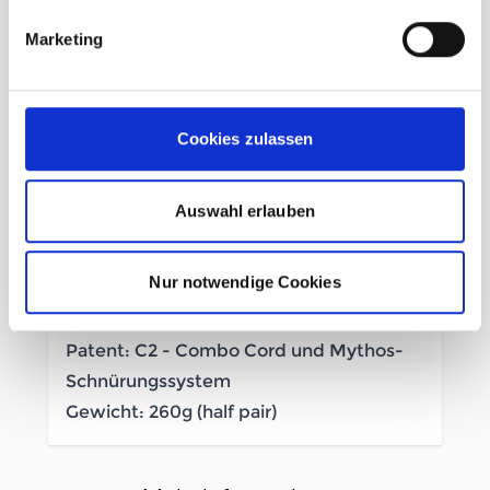
Marketing
Schaft: Veloursleder (metallfrei) + PU
Tech-Lite™ aus Spitze und Ferse.
Futter: Rutschfestes Mesh
Cookies zulassen
Fußbett: Ortholite® Hybrid Approach 4
mm
Auswahl erlauben
Zwischensohle: Recycelter
komprimierter EVA + Resole Platform-
Nur notwendige Cookies
Einsatz für einfachere Neubesohlung
Sohle: Vibram® Idrogrip
Patent: C2 - Combo Cord und Mythos-
Schnürungssystem
Gewicht: 260g (half pair)