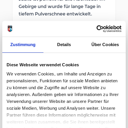
Gebirge und wurde für lange Tage in
tiefem Pulverschnee entwickelt.
SOFORT LIEFERBAR
Artikelnummer
LB_264317065
Zustimmung
Details
Über Cookies
Geschlecht
Herren
Diese Webseite verwendet Cookies
Größe
Wir verwenden Cookies, um Inhalte und Anzeigen zu
personalisieren, Funktionen für soziale Medien anbieten
XL
zu können und die Zugriffe auf unsere Website zu
analysieren. Außerdem geben wir Informationen zu Ihrer
Verwendung unserer Website an unsere Partner für
UVP
489,95 €
soziale Medien, Werbung und Analysen weiter. Unsere
244,98 €
unser Preis ab:
-
50
%
Partner führen diese Informationen möglicherweise mit
weiteren Daten zusammen, die Sie ihnen bereitgestellt
Menge