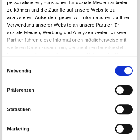
personalisieren, Funktionen für soziale Medien anbieten
265
zu können und die Zugriffe auf unsere Website zu
analysieren. Außerdem geben wir Informationen zu Ihrer
Verwendung unserer Website an unsere Partner für
UVP
649,95 €
soziale Medien, Werbung und Analysen weiter. Unsere
459,00 €
unser Preis ab:
-
29
%
Partner führen diese Informationen möglicherweise mit
weiteren Daten zusammen, die Sie ihnen bereitgestellt
Menge
haben oder die sie im Rahmen Ihrer Nutzung der Dienste
gesammelt haben.
Einwilligungsauswahl
Notwendig
Präferenzen
Beschreibung /
Tecnica ZERO G TOUR
Statistiken
SCOUT Damen
Marketing
Bewegungswinkel von 65 º im Hike-