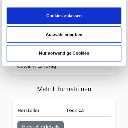
Modus
überlappende Schalenkonstruktion mit 4
Cookies zulassen
Schnallen
doppelter Blockiermechanismus
Light Fit-Innenschuh mit atmungsaktiver
Auswahl erlauben
Membran
C.A.S. Anpassbarkeit zur präzisen
Nur notwendige Cookies
Regulierung der Passform
Gewicht ca 1275g
Mehr Informationen
Hersteller
Tecnica
Herstellerdetails