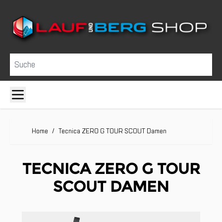
Direkt zum Inhalt
Suche
Home
/
Tecnica ZERO G TOUR SCOUT Damen
TECNICA ZERO G TOUR
SCOUT DAMEN
Clicken, um das Karussell zu überspringen